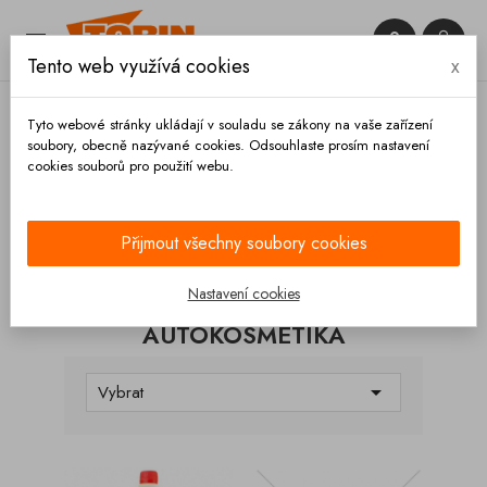


Tento web využívá cookies
x

Tyto webové stránky ukládají v souladu se zákony na vaše zařízení
soubory, obecně nazývané cookies. Odsouhlaste prosím nastavení
cookies souborů pro použití webu.
Domů
Výbava vozidla
Čištění
Autokosmetika
Přijmout všechny soubory cookies
KATEGORIE
Nastavení cookies
AUTOKOSMETIKA

Vybrat