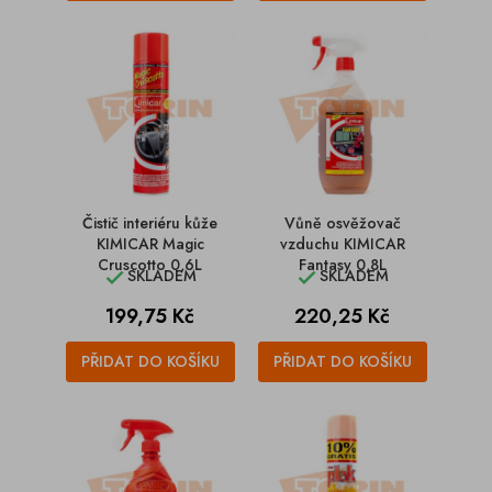
Čistič interiéru kůže
Vůně osvěžovač
KIMICAR Magic
vzduchu KIMICAR
Cruscotto 0,6L
Fantasy 0,8L
SKLADEM
SKLADEM


Cena
Cena
199,75 Kč
220,25 Kč
PŘIDAT DO KOŠÍKU
PŘIDAT DO KOŠÍKU