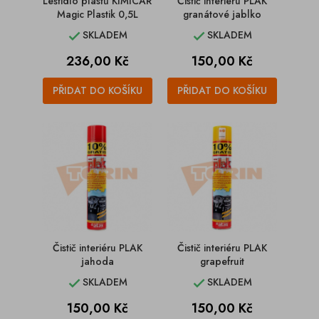
Leštidlo plastů KIMICAR
Čistič interiéru PLAK
Magic Plastik 0,5L
granátové jablko
SKLADEM
SKLADEM


Cena
Cena
236,00 Kč
150,00 Kč
PŘIDAT DO KOŠÍKU
PŘIDAT DO KOŠÍKU
Čistič interiéru PLAK
Čistič interiéru PLAK
jahoda
grapefruit
SKLADEM
SKLADEM


Cena
Cena
150,00 Kč
150,00 Kč