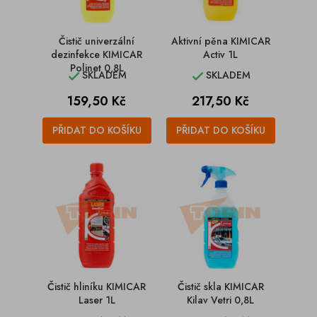
Čistič univerzální
Aktivní pěna KIMICAR
dezinfekce KIMICAR
Activ 1L
Polinet 0,8L
SKLADEM
SKLADEM


Cena
Cena
159,50 Kč
217,50 Kč
PŘIDAT DO KOŠÍKU
PŘIDAT DO KOŠÍKU
Čistič hliníku KIMICAR
Čistič skla KIMICAR
Laser 1L
Kilav Vetri 0,8L