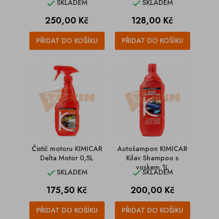
SKLADEM
SKLADEM


Cena
Cena
250,00 Kč
128,00 Kč
PŘIDAT DO KOŠÍKU
PŘIDAT DO KOŠÍKU
Čistič motoru KIMICAR
Autošampon KIMICAR
Delta Motor 0,5L
Kilav Shampoo s
voskem 1L
SKLADEM
SKLADEM


Cena
Cena
175,50 Kč
200,00 Kč
PŘIDAT DO KOŠÍKU
PŘIDAT DO KOŠÍKU