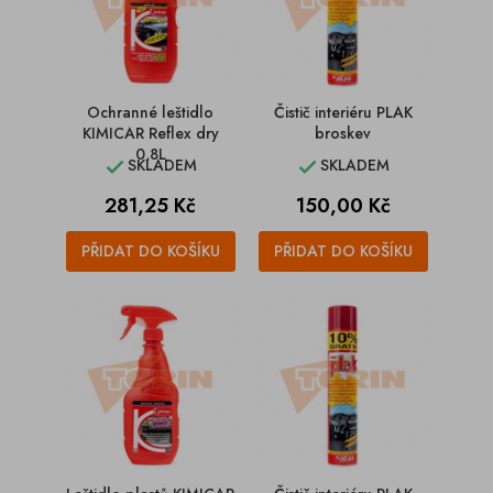
Ochranné leštidlo
Čistič interiéru PLAK
KIMICAR Reflex dry
broskev
0,8L
SKLADEM
SKLADEM


Cena
Cena
281,25 Kč
150,00 Kč
PŘIDAT DO KOŠÍKU
PŘIDAT DO KOŠÍKU