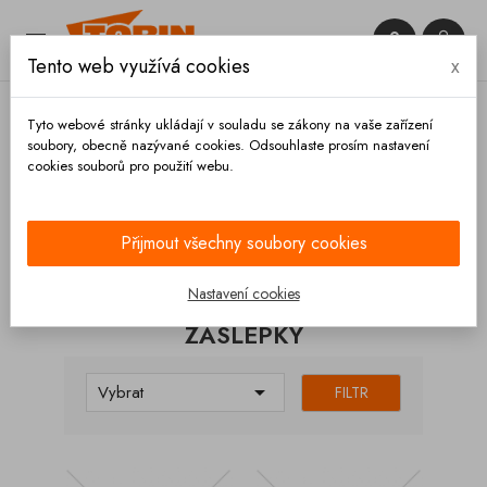


Tento web využívá cookies
x

Tyto webové stránky ukládají v souladu se zákony na vaše zařízení
soubory, obecně nazývané cookies. Odsouhlaste prosím nastavení
cookies souborů pro použití webu.
Domů
Spojky
Rosista
Záslepky
Přijmout všechny soubory cookies
KATEGORIE
Nastavení cookies
ZÁSLEPKY

Vybrat
FILTR