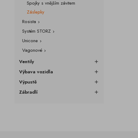
Spojky s vnějším závitem
Záslepky
Rosista

Systém STORZ

Unicone

Vagonové

Ventily

Výbava vozidla

Výpustě

Zábradlí
