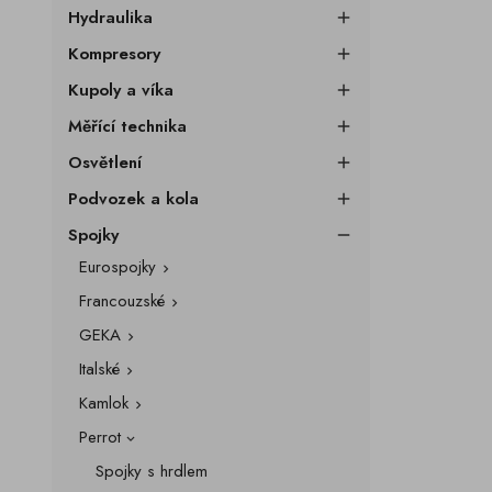
Hydraulika

Kompresory

Kupoly a víka

Měřící technika

Osvětlení

Podvozek a kola

Spojky

Eurospojky

Francouzské

GEKA

Italské

Kamlok

Perrot

Spojky s hrdlem