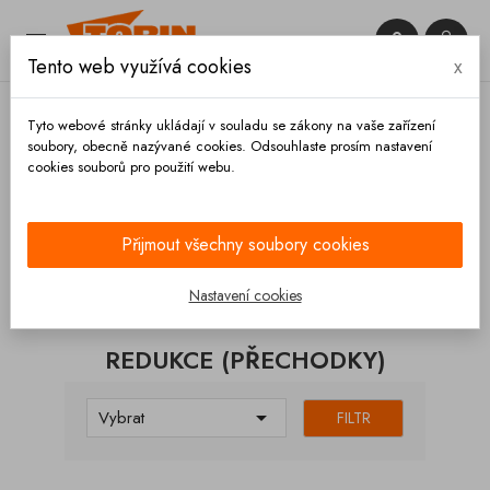


Tento web využívá cookies
x

Tyto webové stránky ukládají v souladu se zákony na vaše zařízení
soubory, obecně nazývané cookies. Odsouhlaste prosím nastavení
cookies souborů pro použití webu.
Domů
Spojky
Francouzské
Redukce
(přechodky)
Přijmout všechny soubory cookies
KATEGORIE
Nastavení cookies
REDUKCE (PŘECHODKY)

Vybrat
FILTR