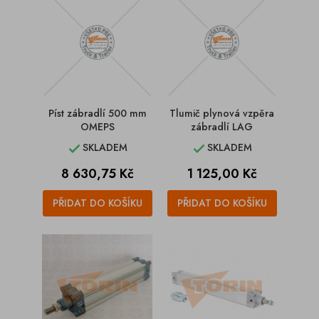
Píst zábradlí 500 mm
Tlumič plynová vzpěra
OMEPS
zábradlí LAG
SKLADEM
SKLADEM


Cena
Cena
8 630,75 Kč
1 125,00 Kč
PŘIDAT DO KOŠÍKU
PŘIDAT DO KOŠÍKU