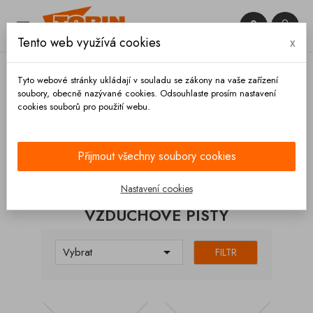


Tento web využívá cookies
x

Tyto webové stránky ukládají v souladu se zákony na vaše zařízení
soubory, obecně nazývané cookies. Odsouhlaste prosím nastavení
cookies souborů pro použití webu.
Domů
Zábradlí
Vzduchové písty
Přijmout všechny soubory cookies
KATEGORIE
Nastavení cookies
VZDUCHOVÉ PÍSTY

Vybrat
FILTR