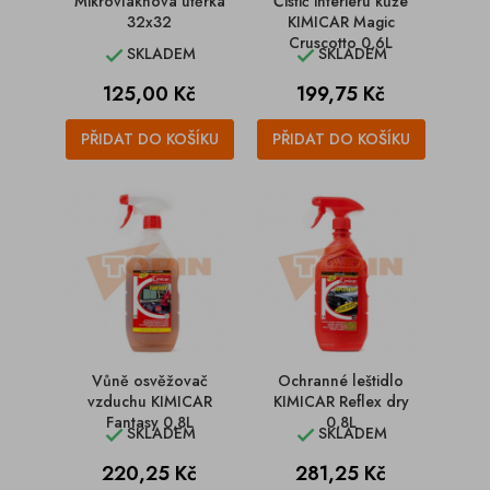
Mikrovláknová utěrka
Čistič interiéru kůže
32x32
KIMICAR Magic
Cruscotto 0,6L
SKLADEM
SKLADEM


Cena
Cena
125,00 Kč
199,75 Kč
PŘIDAT DO KOŠÍKU
PŘIDAT DO KOŠÍKU
Vůně osvěžovač
Ochranné leštidlo
vzduchu KIMICAR
KIMICAR Reflex dry
Fantasy 0,8L
0,8L
SKLADEM
SKLADEM


Cena
Cena
220,25 Kč
281,25 Kč