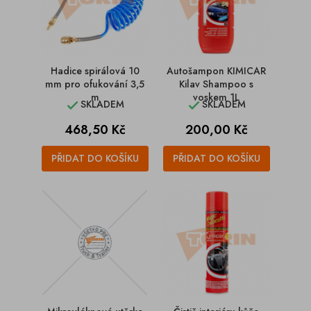
Hadice spirálová 10
Autošampon KIMICAR
mm pro ofukování 3,5
Kilav Shampoo s
m
voskem 1L
SKLADEM
SKLADEM


Cena
Cena
468,50 Kč
200,00 Kč
PŘIDAT DO KOŠÍKU
PŘIDAT DO KOŠÍKU