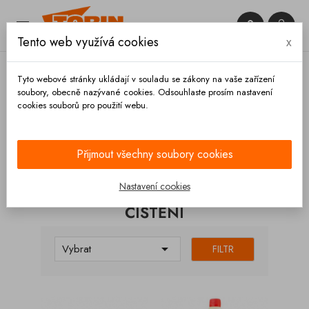


Tento web využívá cookies
x

Tyto webové stránky ukládají v souladu se zákony na vaše zařízení
soubory, obecně nazývané cookies. Odsouhlaste prosím nastavení
cookies souborů pro použití webu.
Domů
Výbava vozidla
Čištění
Přijmout všechny soubory cookies
KATEGORIE
Nastavení cookies
ČIŠTĚNÍ

Vybrat
FILTR