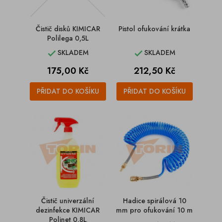
Čistič disků KIMICAR
Pistol ofukování krátka
Polilega 0,5L
SKLADEM
SKLADEM


Cena
Cena
175,00 Kč
212,50 Kč
PŘIDAT DO KOŠÍKU
PŘIDAT DO KOŠÍKU
Čistič univerzální
Hadice spirálová 10
dezinfekce KIMICAR
mm pro ofukování 10 m
Polinet 0,8L