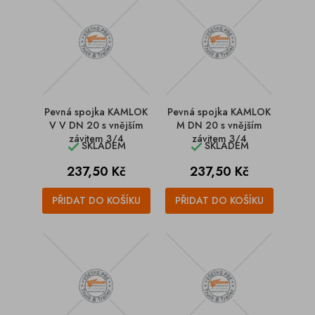
Pevná spojka KAMLOK
Pevná spojka KAMLOK
V V DN 20 s vnějším
M DN 20 s vnějším
závitem 3/4
závitem 3/4
SKLADEM
SKLADEM


Cena
Cena
237,50 Kč
237,50 Kč
PŘIDAT DO KOŠÍKU
PŘIDAT DO KOŠÍKU