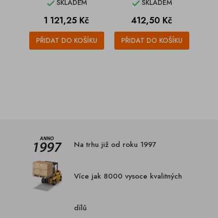
SKLADEM
SKLADEM


Cena
Cena
1 121,25 Kč
412,50 Kč
PŘIDAT DO KOŠÍKU
PŘIDAT DO KOŠÍKU
Na trhu již od roku 1997
Více jak 8000 vysoce kvalitných
dílů