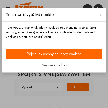


Tento web využívá cookies
x

Tyto webové stránky ukládají v souladu se zákony na vaše zařízení
soubory, obecně nazývané cookies. Odsouhlaste prosím nastavení
cookies souborů pro použití webu.
Domů
Spojky
Kamlok
Spojky s vnějším závitem
Přijmout všechny soubory cookies
KATEGORIE
Nastavení cookies
SPOJKY S VNĚJŠÍM ZÁVITEM

Vybrat
FILTR