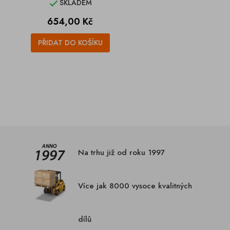
SKLADEM

Cena
654,00 Kč
PŘIDAT DO KOŠÍKU
Na trhu již od roku 1997
Více jak 8000 vysoce kvalitných
dílů