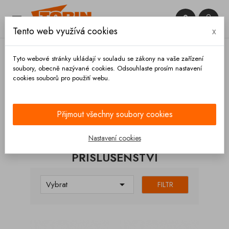


Tento web využívá cookies
x

Tyto webové stránky ukládají v souladu se zákony na vaše zařízení
soubory, obecně nazývané cookies. Odsouhlaste prosím nastavení
cookies souborů pro použití webu.
Domů
Ventily
Klapkové
Příslušenství
Přijmout všechny soubory cookies
KATEGORIE
Nastavení cookies
PŘÍSLUŠENSTVÍ

Vybrat
FILTR