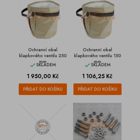
Ochranní obal
Ochranní obal
klapkového ventilu 250
klapkového ventilu 150
mm
mm
SKLADEM
SKLADEM


Cena
Cena
1 950,00 Kč
1 106,25 Kč
PŘIDAT DO KOŠÍKU
PŘIDAT DO KOŠÍKU