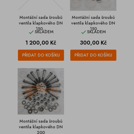
Montážní sada šroubů
Montážní sada šroubů
ventila klapkového DN
ventila klapkového DN
150...
150
SKLADEM
SKLADEM


Cena
Cena
1 200,00 Kč
300,00 Kč
PŘIDAT DO KOŠÍKU
PŘIDAT DO KOŠÍKU
Montážní sada šroubů
ventila klapkového DN
200