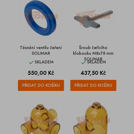
Těsnění ventilu čeření
Šroub čeřícího
SOLIMAR
klobouku M8x78 mm
SOLIMAR
SKLADEM
SKLADEM


Cena
Cena
550,00 Kč
437,50 Kč
PŘIDAT DO KOŠÍKU
PŘIDAT DO KOŠÍKU