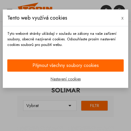


Tento web využívá cookies
x

Tyto webové stránky ukládají v souladu se zákony na vaše zařízení
soubory, obecně nazývané cookies. Odsouhlaste prosím nastavení
cookies souborů pro použití webu.
Domů
Výpustě
Solimar
Přijmout všechny soubory cookies
KATEGORIE
Nastavení cookies
SOLIMAR

Vybrat
FILTR