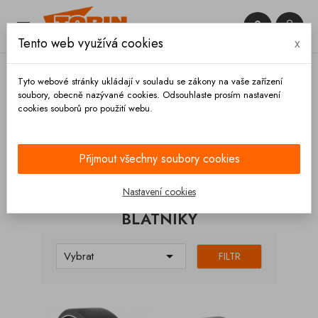


Tento web využívá cookies
x

Tyto webové stránky ukládají v souladu se zákony na vaše zařízení
soubory, obecně nazývané cookies. Odsouhlaste prosím nastavení
cookies souborů pro použití webu.
Domů
Podvozek a kola
Kola
Blatníky
Přijmout všechny soubory cookies
KATEGORIE
Nastavení cookies
BLATNÍKY

Vybrat
FILTR