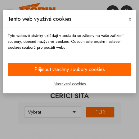


Tento web využívá cookies
x

Tyto webové stránky ukládají v souladu se zákony na vaše zařízení
soubory, obecně nazývané cookies. Odsouhlaste prosím nastavení
cookies souborů pro použití webu.
Domů
Výpustě
Čeřící síta
Přijmout všechny soubory cookies
KATEGORIE
Nastavení cookies
ČEŘÍCÍ SÍTA

Vybrat
FILTR