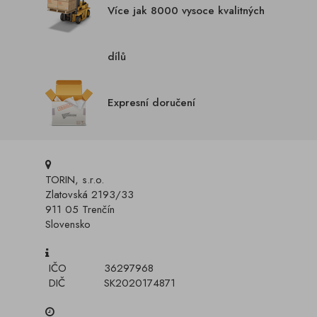
Více jak 8000 vysoce kvalitných
dílů
Expresní doručení
TORIN, s.r.o.
Zlatovská 2193/33
911 05 Trenčín
Slovensko
IČO
36297968
DIČ
SK2020174871