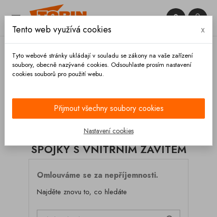


Tento web využívá cookies
x

Tyto webové stránky ukládají v souladu se zákony na vaše zařízení
soubory, obecně nazývané cookies. Odsouhlaste prosím nastavení
cookies souborů pro použití webu.
Domů
Spojky
Rosista
Spojky s vnitřním závitem
Přijmout všechny soubory cookies
KATEGORIE
Nastavení cookies
SPOJKY S VNITŘNÍM ZÁVITEM
Omlouváme se za nepříjemnosti.
Najděte znovu to, co hledáte