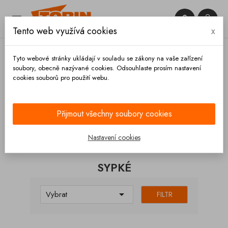


Tento web využívá cookies
x

Tyto webové stránky ukládají v souladu se zákony na vaše zařízení
soubory, obecně nazývané cookies. Odsouhlaste prosím nastavení
cookies souborů pro použití webu.
Domů
Hadice a příslušenství
Hadice
Potraviny
Sypké
Přijmout všechny soubory cookies
KATEGORIE
Nastavení cookies
SYPKÉ

Vybrat
FILTR