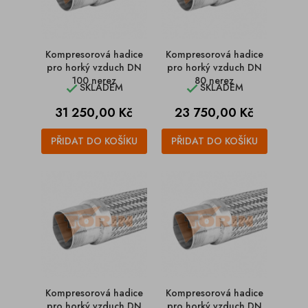
Kompresorová hadice
Kompresorová hadice
pro horký vzduch DN
pro horký vzduch DN
100 nerez
80 nerez
SKLADEM
SKLADEM


Cena
Cena
31 250,00 Kč
23 750,00 Kč
PŘIDAT DO KOŠÍKU
PŘIDAT DO KOŠÍKU
Kompresorová hadice
Kompresorová hadice
pro horký vzduch DN
pro horký vzduch DN