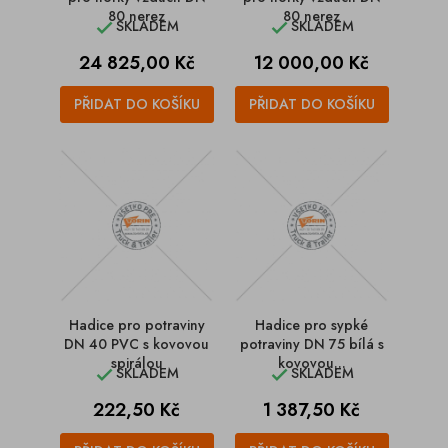
80 nerez
80 nerez
SKLADEM
SKLADEM


Cena
Cena
24 825,00 Kč
12 000,00 Kč
PŘIDAT DO KOŠÍKU
PŘIDAT DO KOŠÍKU
Hadice pro potraviny
Hadice pro sypké
DN 40 PVC s kovovou
potraviny DN 75 bílá s
spirálou
kovovou...
SKLADEM
SKLADEM


Cena
Cena
222,50 Kč
1 387,50 Kč