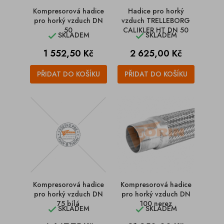
Kompresorová hadice
Hadice pro horký
pro horký vzduch DN
vzduch TRELLEBORG
50
CALIKLER HT DN 50
SKLADEM
SKLADEM


Cena
Cena
1 552,50 Kč
2 625,00 Kč
PŘIDAT DO KOŠÍKU
PŘIDAT DO KOŠÍKU
Kompresorová hadice
Kompresorová hadice
pro horký vzduch DN
pro horký vzduch DN
75 bílá
100 nerez
SKLADEM
SKLADEM

