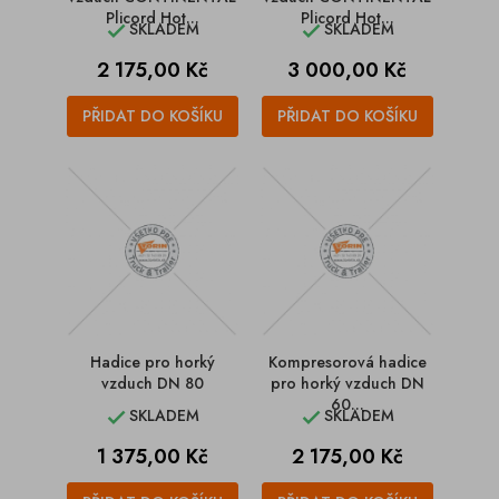
Plicord Hot...
Plicord Hot...
SKLADEM
SKLADEM


Cena
Cena
2 175,00 Kč
3 000,00 Kč
PŘIDAT DO KOŠÍKU
PŘIDAT DO KOŠÍKU
Hadice pro horký
Kompresorová hadice
vzduch DN 80
pro horký vzduch DN
60...
SKLADEM
SKLADEM


Cena
Cena
1 375,00 Kč
2 175,00 Kč