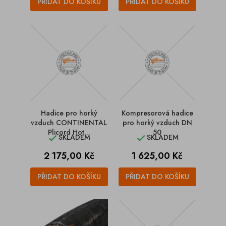
PŘIDAT DO KOŠÍKU
PŘIDAT DO KOŠÍKU
Hadice pro horký
Kompresorová hadice
vzduch CONTINENTAL
pro horký vzduch DN
Plicord Hot...
50
SKLADEM
SKLADEM


Cena
Cena
2 175,00 Kč
1 625,00 Kč
PŘIDAT DO KOŠÍKU
PŘIDAT DO KOŠÍKU