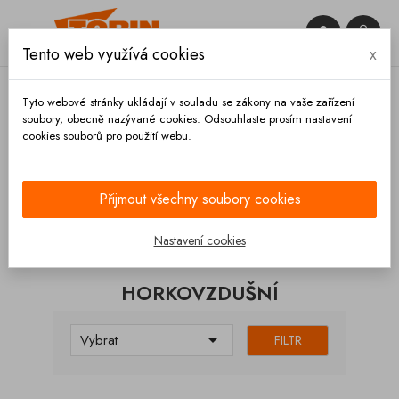


Tento web využívá cookies
x

Tyto webové stránky ukládají v souladu se zákony na vaše zařízení
soubory, obecně nazývané cookies. Odsouhlaste prosím nastavení
cookies souborů pro použití webu.
Domů
Hadice a příslušenství
Hadice
Vzduch a
plyny
Horkovzdušní
Přijmout všechny soubory cookies
KATEGORIE
Nastavení cookies
HORKOVZDUŠNÍ

Vybrat
FILTR