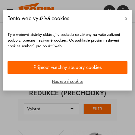


Tento web využívá cookies
x

Tyto webové stránky ukládají v souladu se zákony na vaše zařízení
soubory, obecně nazývané cookies. Odsouhlaste prosím nastavení
cookies souborů pro použití webu.
Domů
Spojky
Rosista
Redukce (přechodky)
Přijmout všechny soubory cookies
KATEGORIE
Nastavení cookies
REDUKCE (PŘECHODKY)

Vybrat
FILTR