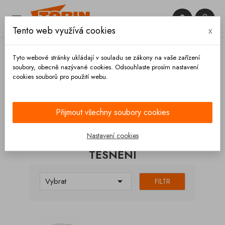


Tento web využívá cookies
x

Tyto webové stránky ukládají v souladu se zákony na vaše zařízení
soubory, obecně nazývané cookies. Odsouhlaste prosím nastavení
cookies souborů pro použití webu.
Domů
Spojky
Unicone
Těsnění
Přijmout všechny soubory cookies
KATEGORIE
Nastavení cookies
TĚSNĚNÍ

Vybrat
FILTR