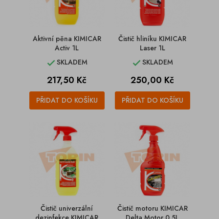
Aktivní pěna KIMICAR
Čistič hliníku KIMICAR
Activ 1L
Laser 1L
SKLADEM
SKLADEM


Cena
Cena
217,50 Kč
250,00 Kč
PŘIDAT DO KOŠÍKU
PŘIDAT DO KOŠÍKU
Čistič univerzální
Čistič motoru KIMICAR
dezinfekce KIMICAR
Delta Motor 0,5L