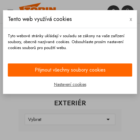


Tento web využívá cookies
x

Tyto webové stránky ukládají v souladu se zákony na vaše zařízení
soubory, obecně nazývané cookies. Odsouhlaste prosím nastavení
cookies souborů pro použití webu.
Domů
Výbava vozidla
Čištění
Autokosmetika
Exteriér
Přijmout všechny soubory cookies
KATEGORIE
Nastavení cookies
EXTERIÉR

Vybrat