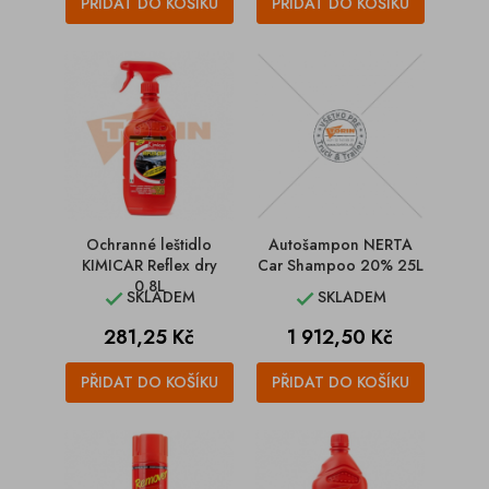
PŘIDAT DO KOŠÍKU
PŘIDAT DO KOŠÍKU
Ochranné leštidlo
Autošampon NERTA
KIMICAR Reflex dry
Car Shampoo 20% 25L
0,8L
SKLADEM
SKLADEM


Cena
Cena
281,25 Kč
1 912,50 Kč
PŘIDAT DO KOŠÍKU
PŘIDAT DO KOŠÍKU