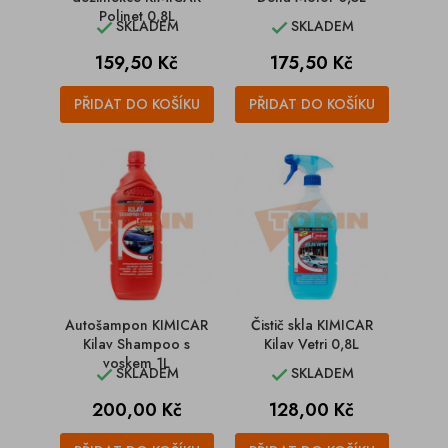
Polinet 0,8L
SKLADEM
SKLADEM


Cena
Cena
159,50 Kč
175,50 Kč
PŘIDAT DO KOŠÍKU
PŘIDAT DO KOŠÍKU
Autošampon KIMICAR
Čistič skla KIMICAR
Kilav Shampoo s
Kilav Vetri 0,8L
voskem 1L
SKLADEM
SKLADEM


Cena
Cena
200,00 Kč
128,00 Kč