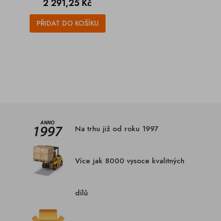
Cena
2 291,25 Kč
PŘIDAT DO KOŠÍKU
Na trhu již od roku 1997
Více jak 8000 vysoce kvalitných
dílů