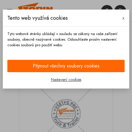


Tento web využívá cookies
x

Tyto webové stránky ukládají v souladu se zákony na vaše zařízení
soubory, obecně nazývané cookies. Odsouhlaste prosím nastavení
cookies souborů pro použití webu.
Domů
Výbava vozidla
Čištění
Autokosmetika
Exteriér
Čistič disků KIMICAR Polilega 0,5L
Přijmout všechny soubory cookies
Nastavení cookies