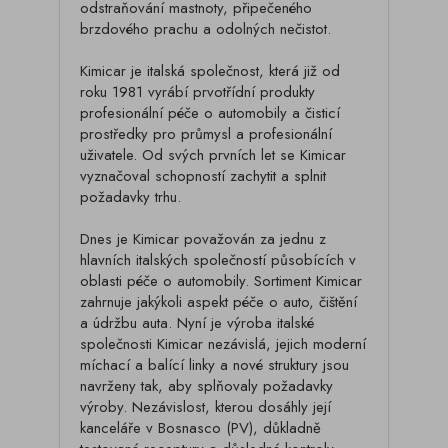
odstraňování mastnoty, připečeného
brzdového prachu a odolných nečistot.
Kimicar je italská společnost, která již od
roku 1981 vyrábí prvotřídní produkty
profesionální péče o automobily a čisticí
prostředky pro průmysl a profesionální
uživatele. Od svých prvních let se Kimicar
vyznačoval schopností zachytit a splnit
požadavky trhu.
Dnes je Kimicar považován za jednu z
hlavních italských společností působících v
oblasti péče o automobily. Sortiment Kimicar
zahrnuje jakýkoli aspekt péče o auto, čištění
a údržbu auta. Nyní je výroba italské
společnosti Kimicar nezávislá, jejich moderní
míchací a balící linky a nové struktury jsou
navrženy tak, aby splňovaly požadavky
výroby. Nezávislost, kterou dosáhly její
kanceláře v Bosnasco (PV), důkladně