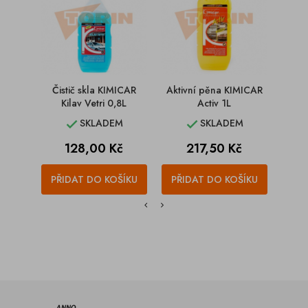
Čistič skla KIMICAR
Aktivní pěna KIMICAR
Oc
Kilav Vetri 0,8L
Activ 1L
KIM
SKLADEM
SKLADEM


Cena
Cena
128,00 Kč
217,50 Kč
PŘIDAT DO KOŠÍKU
PŘIDAT DO KOŠÍKU
PŘI