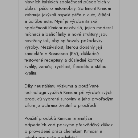
hlavních italských společností působících v
oblasti péče o automobily. Sortiment Kimicar
zahrnuje jakýkoli aspekt péče o auto, čištění
a údržbu auta. Nyní je výroba italské
společnosti Kimicar nezávislá, jejich moderní
míchací a balící linky a nové struktury jsou
navrženy tak, aby splňovaly požadavky
výroby. Nezávislost, kterou dosáhly její
kanceláře v Bosnasco (PV), důkladně
testované receptury a důsledné kontroly
kvality, zaručují rychlost, flexibilitu a stálou
kvalitu.
Díky neustálému výzkumu a používané
technologii využívá Kimicar při výrobě svých
produktů vybrané suroviny a jeho prvořadým
cílem je ochrana životního prostředí.
Použití produktů Kimicar a analýza
odpadních vod poskytne přesvědčivý důkaz
o provedené práci chemikem Kimicar a
záruku pro vaše podnikání.