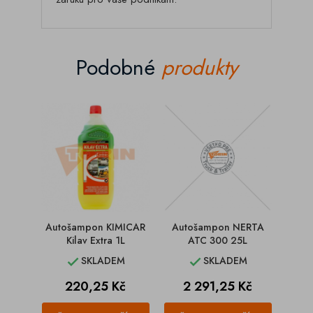
Podobné
produkty
Autošampon KIMICAR
Autošampon NERTA
Auto
Kilav Extra 1L
ATC 300 25L
Ki
SKLADEM
SKLADEM


Cena
Cena
220,25 Kč
2 291,25 Kč