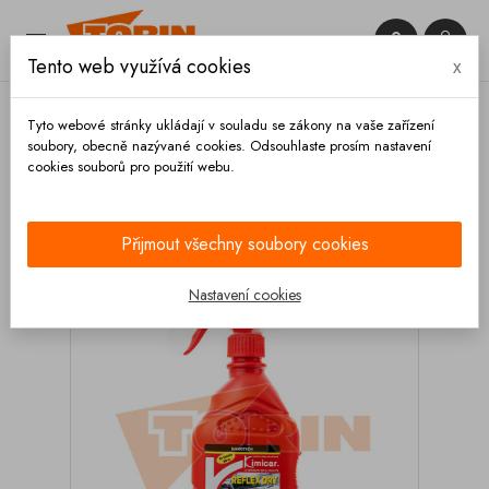


Tento web využívá cookies
x

Tyto webové stránky ukládají v souladu se zákony na vaše zařízení
soubory, obecně nazývané cookies. Odsouhlaste prosím nastavení
cookies souborů pro použití webu.
Domů
Výbava vozidla
Čištění
Autokosmetika
Exteriér
Ochranné leštidlo KIMICAR Reflex dry
0,8L
Přijmout všechny soubory cookies
Nastavení cookies