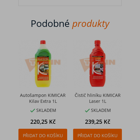
Podobné
produkty
Autošampon KIMICAR
Čistič hliníku KIMICAR
Oc
Kilav Extra 1L
Laser 1L
KIM
SKLADEM
SKLADEM


Cena
Cena
220,25 Kč
239,25 Kč
PŘIDAT DO KOŠÍKU
PŘIDAT DO KOŠÍKU
PŘI