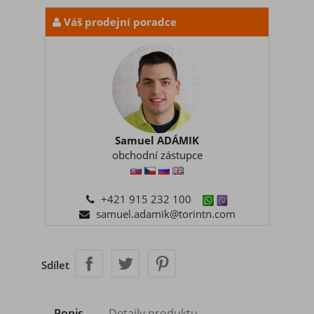
Váš prodejní poradce
Samuel ADÁMIK
obchodní zástupce
+421 915 232 100
samuel.adamik@torintn.com
Sdílet
Popis
Detaily produktu