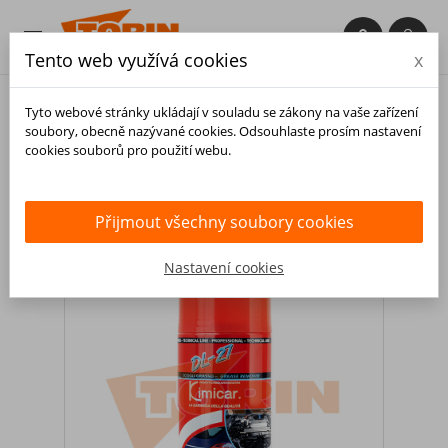


Tento web využívá cookies
x

Tyto webové stránky ukládají v souladu se zákony na vaše zařízení
soubory, obecně nazývané cookies. Odsouhlaste prosím nastavení
cookies souborů pro použití webu.
Domů
Výbava vozidla
Čištění
Autokosmetika
Exteriér
Odstraňovač asfaltu
KIMICAR DL27 0,4L
Přijmout všechny soubory cookies
Nastavení cookies