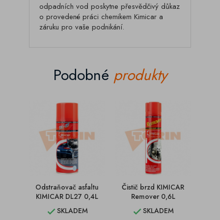
odpadních vod poskytne přesvědčivý důkaz
o provedené práci chemikem Kimicar a
záruku pro vaše podnikání.
Podobné
produkty
Odstraňovač asfaltu
Čistič brzd KIMICAR
Auto
KIMICAR DL27 0,4L
Remover 0,6L
Ki
SKLADEM
SKLADEM

