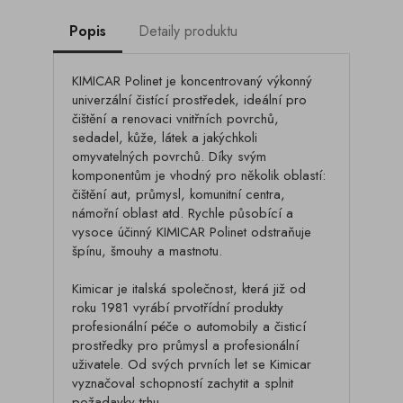
Popis
Detaily produktu
KIMICAR Polinet je koncentrovaný výkonný
univerzální čistící prostředek, ideální pro
čištění a renovaci vnitřních povrchů,
sedadel, kůže, látek a jakýchkoli
omyvatelných povrchů. Díky svým
komponentům je vhodný pro několik oblastí:
čištění aut, průmysl, komunitní centra,
námořní oblast atd. Rychle působící a
vysoce účinný KIMICAR Polinet odstraňuje
špínu, šmouhy a mastnotu.
Kimicar je italská společnost, která již od
roku 1981 vyrábí prvotřídní produkty
profesionální péče o automobily a čisticí
prostředky pro průmysl a profesionální
uživatele. Od svých prvních let se Kimicar
vyznačoval schopností zachytit a splnit
požadavky trhu.