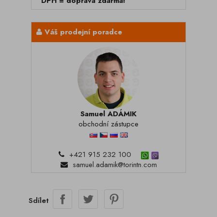
DPH = doprava zdarma!
Váš prodejní poradce
Samuel ADÁMIK
obchodní zástupce
+421 915 232 100
samuel.adamik@torintn.com
Sdílet