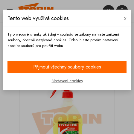


Tento web využívá cookies
x

Tyto webové stránky ukládají v souladu se zákony na vaše zařízení
soubory, obecně nazývané cookies. Odsouhlaste prosím nastavení
cookies souborů pro použití webu.
Domů
Výbava vozidla
Čištění
Autokosmetika
Exteriér
Čistič univerzální dezinfekce KIMICAR
Polinet 0,8L
Přijmout všechny soubory cookies
Nastavení cookies