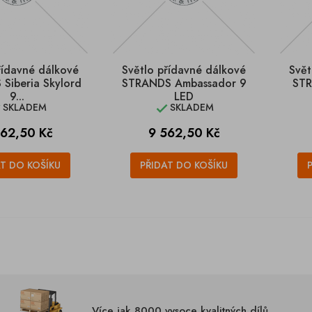
řídavné dálkové
Světlo přídavné dálkové
Svět
Siberia Skylord
STRANDS Ambassador 9
STR
9...
LED
SKLADEM
SKLADEM


na
Cena
962,50 Kč
9 562,50 Kč
AT DO KOŠÍKU
PŘIDAT DO KOŠÍKU
Více jak 8000 vysoce kvalitných dílů