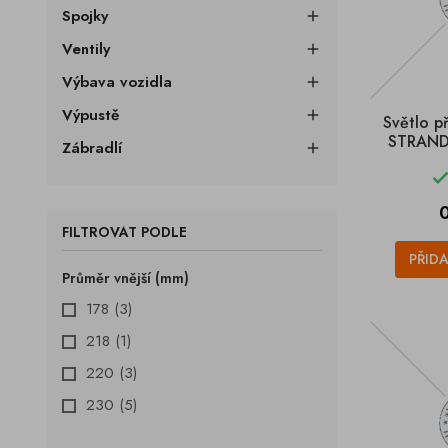
Spojky

Ventily

Výbava vozidla

Výpustě

Světlo p
STRANDS
Zábradlí

FILTROVAT PODLE
PŘID
Průměr vnější (mm)
178
(3)
218
(1)
220
(3)
230
(5)