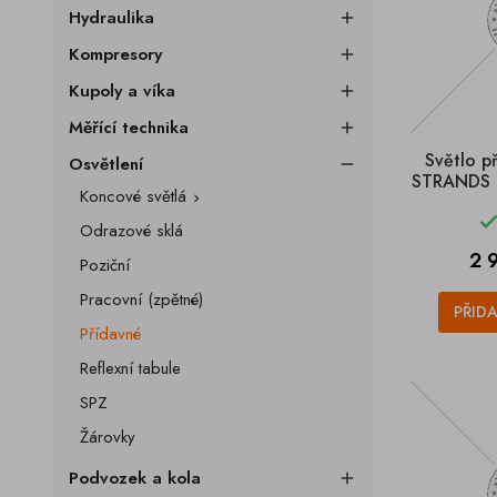
Hydraulika

Kompresory

Kupoly a víka

Měřící technika

Světlo p
Osvětlení

STRANDS B
Koncové světlá

Odrazové sklá
Ce
2 
Poziční
Pracovní (zpětné)
PŘID
Přídavné
Reflexní tabule
SPZ
Žárovky
Podvozek a kola
