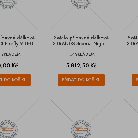
řídavné dálkové
Světlo přídavné dálkové
Svět
 Firefly 9 LED
STRANDS Siberia Night...
STRA
SKLADEM
SKLADEM


Cena
Cena
0,00 Kč
5 812,50 Kč
AT DO KOŠÍKU
PŘIDAT DO KOŠÍKU