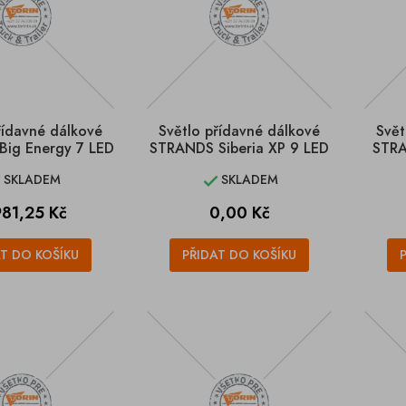
řídavné dálkové
Světlo přídavné dálkové
Svět
ig Energy 7 LED
STRANDS Siberia XP 9 LED
STRA
SKLADEM
SKLADEM


na
Cena
981,25 Kč
0,00 Kč
AT DO KOŠÍKU
PŘIDAT DO KOŠÍKU