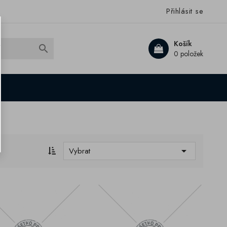
Přihlásit se
Košík

0 položek

Vybrat