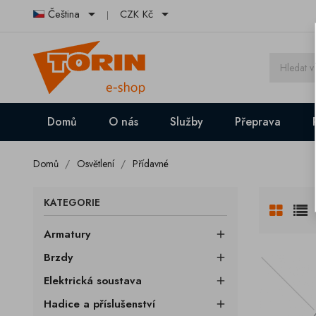


Čeština
CZK Kč
Domů
O nás
Služby
Přeprava
Domů
Osvětlení
Přídavné
KATEGORIE
Armatury

Brzdy

Elektrická soustava

Hadice a příslušenství
