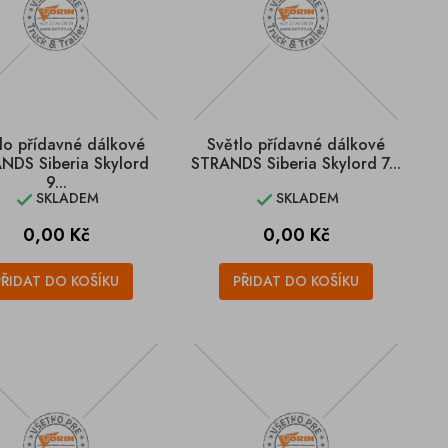
lo přídavné dálkové
Světlo přídavné dálkové
NDS Siberia Skylord
STRANDS Siberia Skylord 7...
9...
SKLADEM
SKLADEM


Cena
Cena
0,00 Kč
0,00 Kč
PŘIDAT DO KOŠÍKU
PŘIDAT DO KOŠÍKU