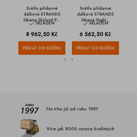
Světlo přídavné
Světlo přídavné
S
dálkové STRANDS
dálkové STRANDS
dá
Siberia Skylord 9...
Siberia Night...
S
SKLADEM
SKLADEM


Cena
Cena
C
8 962,50 Kč
6 562,50 Kč
5
PŘIDAT DO KOŠÍKU
PŘIDAT DO KOŠÍKU
PŘI
Na trhu již od roku 1997
Více jak 8000 vysoce kvalitných