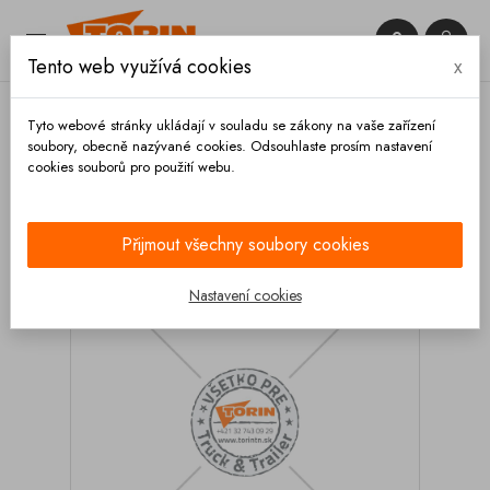


Tento web využívá cookies
x

Tyto webové stránky ukládají v souladu se zákony na vaše zařízení
soubory, obecně nazývané cookies. Odsouhlaste prosím nastavení
cookies souborů pro použití webu.
Domů
Osvětlení
Přídavné
Světlo přídavné
dálkové STRANDS Siberia XP 9 LED
Přijmout všechny soubory cookies
Nastavení cookies