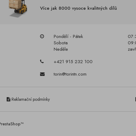
Více jak 8000 vysoce kvalitných dílů
Pondělí - Pátek
07:
Sobota
09:
Neděle
zav
+421 915 232 100
torin@torintn.com
Reklamační podmínky
PrestaShop™