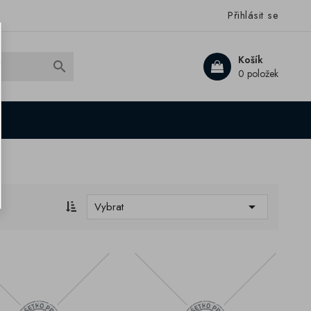
Přihlásit se
Košík

0 položek

Vybrat