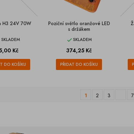
a H3 24V 70W
Poziční světlo oranžové LED
Ž
s držákem
SKLADEM
SKLADEM


ena
Cena
5,00 Kč
374,25 Kč
AT DO KOŠÍKU
PŘIDAT DO KOŠÍKU
1
2
3
7