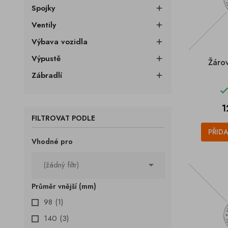
Spojky

Ventily

Výbava vozidla

Výpustě

Žáro
Zábradlí

C
1
FILTROVAT PODLE
PŘID
Vhodné pro

(žádný filtr)
Průměr vnější (mm)
98
(1)
140
(3)