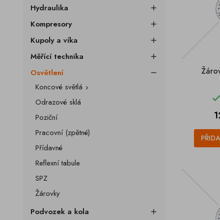
Hydraulika

Kompresory

Kupoly a víka

Měřící technika

Žáro
Osvětlení

Koncové světlá

Odrazové sklá
C
1
Poziční
Pracovní (zpětné)
PŘID
Přídavné
Reflexní tabule
SPZ
Žárovky
Podvozek a kola
