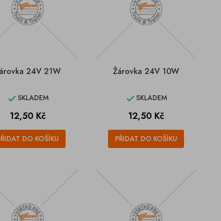
árovka 24V 21W
Žárovka 24V 10W
SKLADEM
SKLADEM


Cena
Cena
12,50 Kč
12,50 Kč
PŘIDAT DO KOŠÍKU
PŘIDAT DO KOŠÍKU