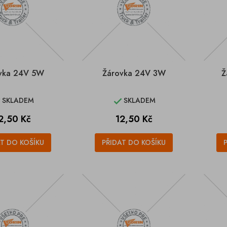
vka 24V 5W
Žárovka 24V 3W
Ž
SKLADEM
SKLADEM


ena
Cena
2,50 Kč
12,50 Kč
AT DO KOŠÍKU
PŘIDAT DO KOŠÍKU