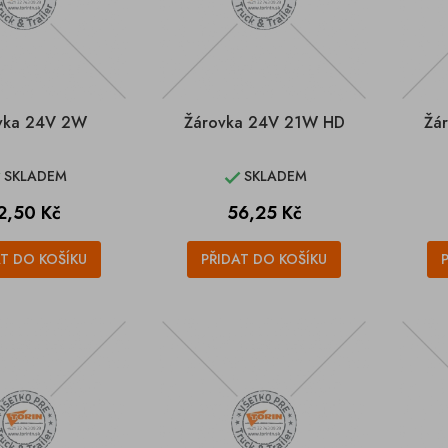
vka 24V 2W
Žárovka 24V 21W HD
Žá
SKLADEM
SKLADEM


ena
Cena
2,50 Kč
56,25 Kč
AT DO KOŠÍKU
PŘIDAT DO KOŠÍKU