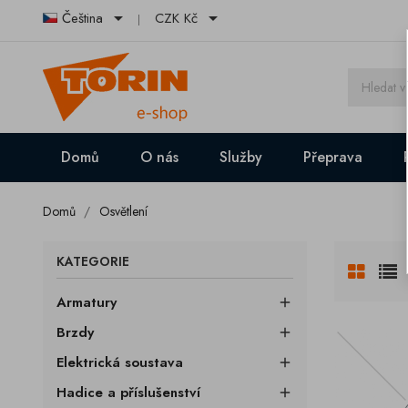


Čeština
CZK Kč
Domů
O nás
Služby
Přeprava
Domů
Osvětlení
KATEGORIE
Armatury

Brzdy

Elektrická soustava

Hadice a příslušenství
