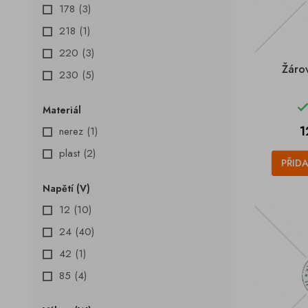
178
(3)
218
(1)
220
(3)
Žáro
230
(5)
Materiál
C
1
nerez
(1)
plast
(2)
PŘID
Napětí (V)
12
(10)
24
(40)
42
(1)
85
(4)