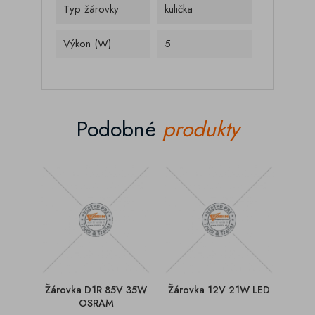
Typ žárovky
kulička
Výkon (W)
5
Podobné
produkty
Žárovka D1R 85V 35W
Žárovka 12V 21W LED
Žáro
OSRAM