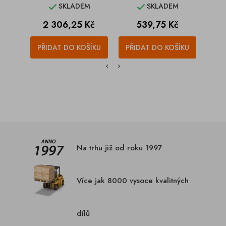
SKLADEM
SKLADEM


Cena
Cena
C
2 306,25 Kč
539,75 Kč
1
PŘIDAT DO KOŠÍKU
PŘIDAT DO KOŠÍKU
PŘI
Na trhu již od roku 1997
Více jak 8000 vysoce kvalitných
dílů