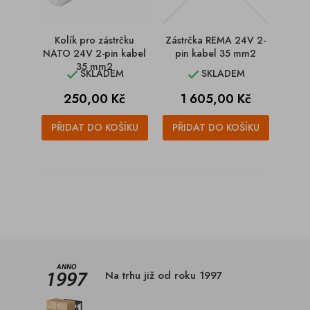
Kolík pro zástrčku
Zástrčka REMA 24V 2-
NATO 24V 2-pin kabel
pin kabel 35 mm2
35 mm2
SKLADEM
SKLADEM


Cena
Cena
250,00 Kč
1 605,00 Kč
PŘIDAT DO KOŠÍKU
PŘIDAT DO KOŠÍKU
Na trhu již od roku 1997