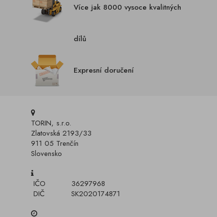
Více jak 8000 vysoce kvalitných
dílů
Expresní doručení
TORIN, s.r.o.
Zlatovská 2193/33
911 05 Trenčín
Slovensko
IČO
36297968
DIČ
SK2020174871