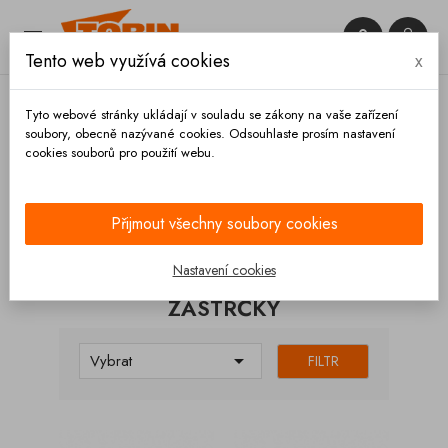


Tento web využívá cookies
x

Tyto webové stránky ukládají v souladu se zákony na vaše zařízení
soubory, obecně nazývané cookies. Odsouhlaste prosím nastavení
cookies souborů pro použití webu.
Domů
Elektrická soustava
Zástrčky
Přijmout všechny soubory cookies
KATEGORIE
Nastavení cookies
ZÁSTRČKY

Vybrat
FILTR