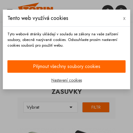


Tento web využívá cookies
x

Tyto webové stránky ukládají v souladu se zákony na vaše zařízení
soubory, obecně nazývané cookies. Odsouhlaste prosím nastavení
cookies souborů pro použití webu.
Domů
Elektrická soustava
Zásuvky
Přijmout všechny soubory cookies
KATEGORIE
Nastavení cookies
ZÁSUVKY

Vybrat
FILTR