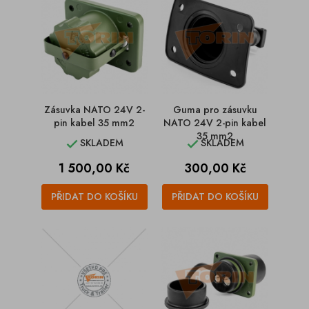
Zásuvka NATO 24V 2-
Guma pro zásuvku
pin kabel 35 mm2
NATO 24V 2-pin kabel
35 mm2
SKLADEM
SKLADEM


Cena
Cena
1 500,00 Kč
300,00 Kč
PŘIDAT DO KOŠÍKU
PŘIDAT DO KOŠÍKU