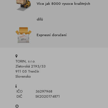
Více jak 8000 vysoce kvalitných
dílů
Expresní doručení
TORIN, s.r.o.
Zlatovská 2193/33
911 05 Trenčín
Slovensko
IČO
36297968
DIČ
SK2020174871