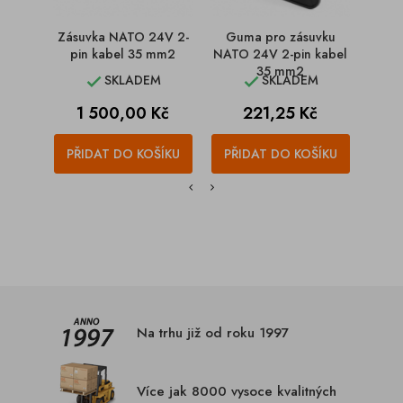
Zásuvka NATO 24V 2-
Guma pro zásuvku
Zásu
pin kabel 35 mm2
NATO 24V 2-pin kabel
pi
35 mm2
SKLADEM
SKLADEM


Cena
Cena
C
1 500,00 Kč
221,25 Kč
2
PŘIDAT DO KOŠÍKU
PŘIDAT DO KOŠÍKU
PŘI
Na trhu již od roku 1997
Více jak 8000 vysoce kvalitných