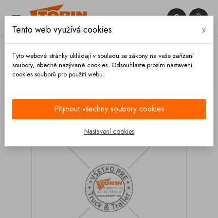


Tento web využívá cookies
x

Tyto webové stránky ukládají v souladu se zákony na vaše zařízení
soubory, obecně nazývané cookies. Odsouhlaste prosím nastavení
cookies souborů pro použití webu.
Domů
Elektrická soustava
Zásuvky
Zásuvka
REMA 24V 2-pin kabel 35 mm2
Přijmout všechny soubory cookies
Nastavení cookies