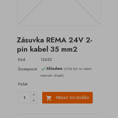
Zásuvka REMA 24V 2-
pin kabel 35 mm2
Kód
12652
Skladem
Dostupnost
(může být na našem

externém skladě)
Počet

PŘIDAT DO KOŠÍKU