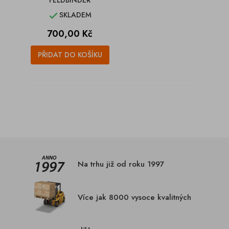
FELDBINDER
SKLADEM

Cena
700,00 Kč
PŘIDAT DO KOŠÍKU
Na trhu již od roku 1997
Více jak 8000 vysoce kvalitných