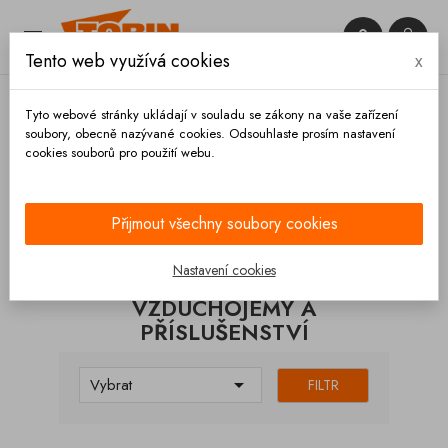


Tento web využívá cookies
x

Tyto webové stránky ukládají v souladu se zákony na vaše zařízení
soubory, obecně nazývané cookies. Odsouhlaste prosím nastavení
cookies souborů pro použití webu.
Domů
Brzdy
Vzduchojemy a příslušenství
Přijmout všechny soubory cookies
KATEGORIE
Nastavení cookies
VZDUCHOJEMY A
PŘÍSLUŠENSTVÍ

Vybrat
FILTR