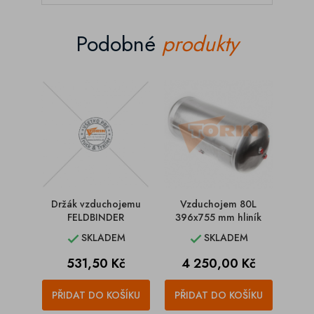
Podobné
produkty
Držák vzduchojemu
Vzduchojem 80L
Spo
FELDBINDER
396x755 mm hliník
SKLADEM
SKLADEM


Cena
Cena
531,50 Kč
4 250,00 Kč
PŘIDAT DO KOŠÍKU
PŘIDAT DO KOŠÍKU
PŘI