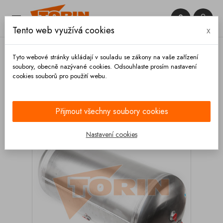


Tento web využívá cookies
x

Tyto webové stránky ukládají v souladu se zákony na vaše zařízení
soubory, obecně nazývané cookies. Odsouhlaste prosím nastavení
cookies souborů pro použití webu.
Domů
Brzdy
Vzduchojemy a příslušenství
Vzduchojem 100L 396x920 mm hliník
Přijmout všechny soubory cookies
Nastavení cookies