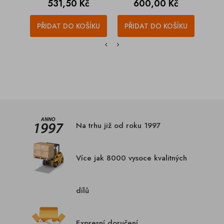
Cena
Cena
C
531,50 Kč
600,00 Kč
4
PŘIDAT DO KOŠÍKU
PŘIDAT DO KOŠÍKU
PŘI
Na trhu již od roku 1997
Více jak 8000 vysoce kvalitných
dílů
Expresní doručení