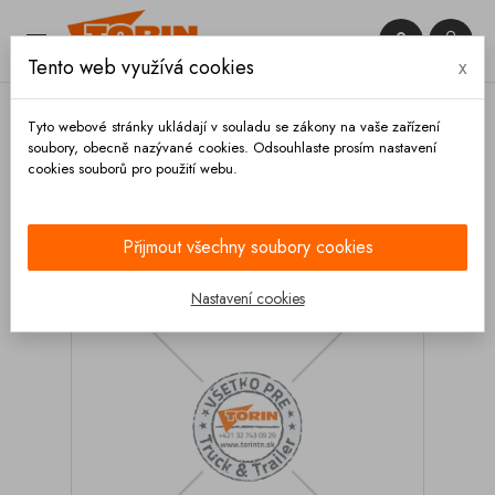


Tento web využívá cookies
x

Tyto webové stránky ukládají v souladu se zákony na vaše zařízení
soubory, obecně nazývané cookies. Odsouhlaste prosím nastavení
cookies souborů pro použití webu.
Domů
Brzdy
Vzduchojemy a příslušenství
Držák vzduchojemu FELDBINDER
Přijmout všechny soubory cookies
Nastavení cookies