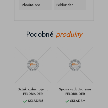
Vhodné pro
Feldbinder
Podobné
produkty
Držák vzduchojemu
Spona vzduchojemu
Vz
FELDBINDER
FELDBINDER
396
SKLADEM
SKLADEM

