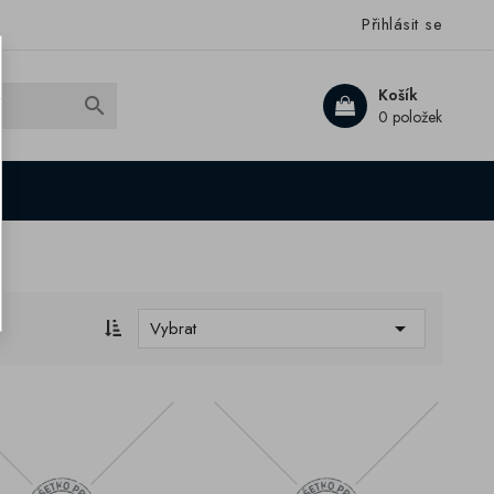
Přihlásit se
Košík

0 položek

Vybrat