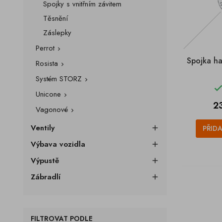
Spojky s vnitřním závitem
Těsnění
Záslepky
Perrot

Spojka h
Rosista

Systém STORZ

Unicone

C
2
Vagonové

Ventily
PŘID

Výbava vozidla

Výpustě

Zábradlí

FILTROVAT PODLE