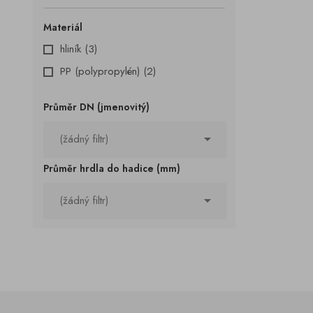
Materiál
hliník
(3)
PP (polypropylén)
(2)
Průměr DN (jmenovitý)

(žádný filtr)
Průměr hrdla do hadice (mm)

(žádný filtr)