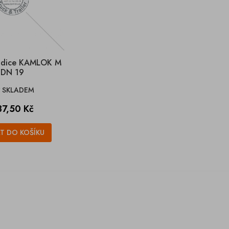
adice KAMLOK M
DN 19
SKLADEM

ena
37,50 Kč
AT DO KOŠÍKU