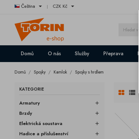


Čeština
CZK Kč
Domů
O nás
Služby
Přeprava
Domů
Spojky
Kamlok
Spojky s hrdlem
KATEGORIE
Armatury

Brzdy

Elektrická soustava

Hadice a příslušenství
