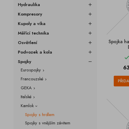
Hydraulika

Kompresory

Kupoly a víka

Měřící technika

Spojka h
Osvětlení

Podvozek a kola

Spojky

C
63
Eurospojky

Francouzské

PŘID
GEKA

Italské

Kamlok

Spojky s hrdlem
Spojky s vnějším závitem