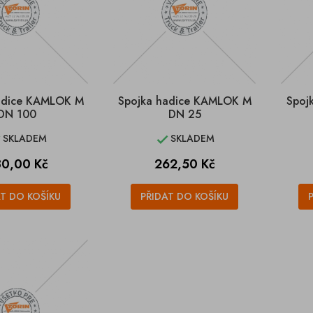
adice KAMLOK M
Spojka hadice KAMLOK M
Spoj
DN 100
DN 25
SKLADEM
SKLADEM


ena
Cena
0,00 Kč
262,50 Kč
AT DO KOŠÍKU
PŘIDAT DO KOŠÍKU