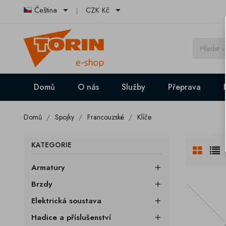


Čeština
CZK Kč
Domů
O nás
Služby
Přeprava
Domů
Spojky
Francouzské
Klíče
KATEGORIE
Armatury

Brzdy

Elektrická soustava

Hadice a příslušenství
