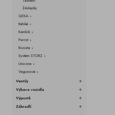
Těsnění
Záslepky
GEKA

Italské

Kamlok

Perrot

Rosista

Systém STORZ

Unicone

Vagonové

Ventily

Výbava vozidla

Výpustě

Zábradlí
