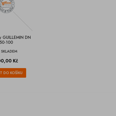
jky GUILLEMIN DN
50-100
SKLADEM

na
0,00 Kč
AT DO KOŠÍKU