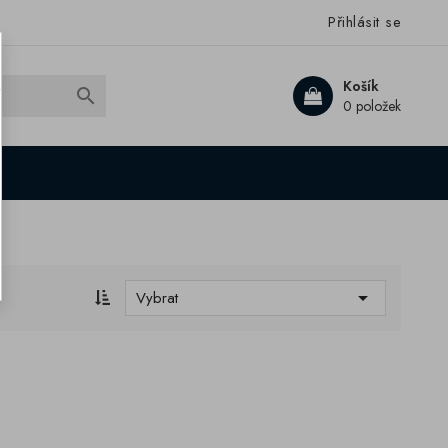
Přihlásit se
Košík

0 položek

Vybrat