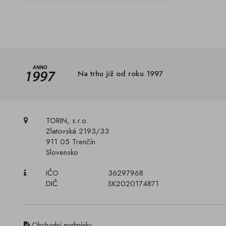
Na trhu již od roku 1997
TORIN, s.r.o.
Zlatovská 2193/33
911 05 Trenčín
Slovensko
IČO
36297968
DIČ
SK2020174871
Obchodní podmínky