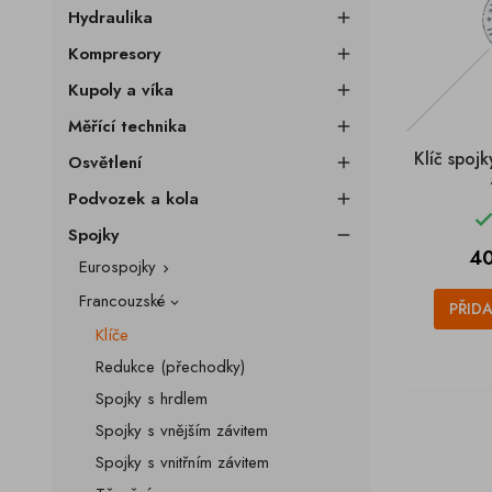
Hydraulika

Kompresory

Kupoly a víka

Měřící technika

Klíč spo
Osvětlení

Podvozek a kola

Spojky

Ce
40
Eurospojky

Francouzské

PŘID
Klíče
Redukce (přechodky)
Spojky s hrdlem
Spojky s vnějším závitem
Spojky s vnitřním závitem