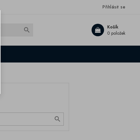
Přihlásit se
Košík

0 položek
