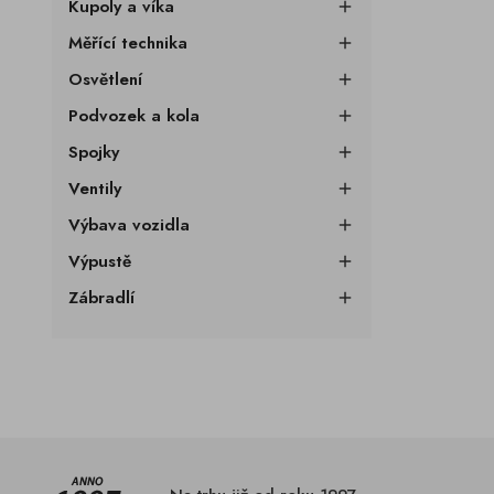
Kupoly a víka

Měřící technika

Osvětlení

Podvozek a kola

Spojky

Ventily

Výbava vozidla

Výpustě

Zábradlí
