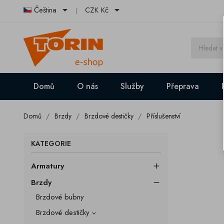


Čeština
CZK Kč
Domů
O nás
Služby
Přeprava
Domů
Brzdy
Brzdové destičky
Příslušenství
KATEGORIE
Armatury

Brzdy

Brzdové bubny
Brzdové destičky
