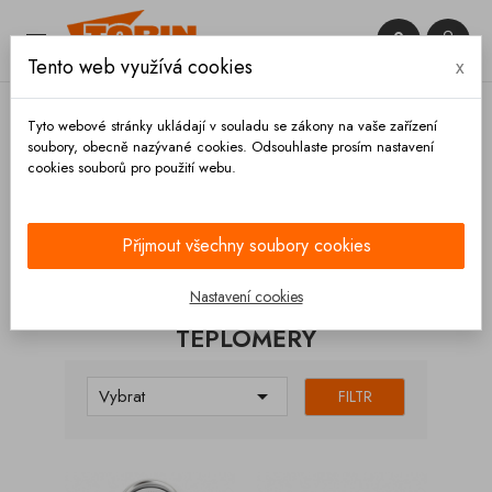


Tento web využívá cookies
x

Tyto webové stránky ukládají v souladu se zákony na vaše zařízení
soubory, obecně nazývané cookies. Odsouhlaste prosím nastavení
cookies souborů pro použití webu.
Domů
Měřící technika
Teploměry
Přijmout všechny soubory cookies
KATEGORIE
Nastavení cookies
TEPLOMĚRY

Vybrat
FILTR