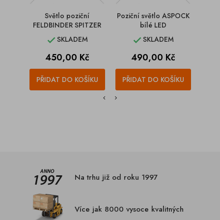
Světlo poziční
Poziční světlo ASPOCK
Pozi
FELDBINDER SPITZER
bílé LED
L
SKLADEM
SKLADEM


Cena
Cena
450,00 Kč
490,00 Kč
1
PŘIDAT DO KOŠÍKU
PŘIDAT DO KOŠÍKU
PŘI
Na trhu již od roku 1997
Více jak 8000 vysoce kvalitných