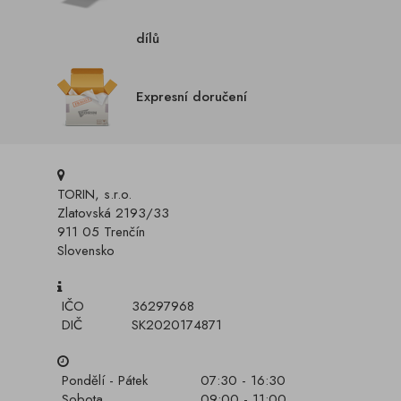
dílů
Expresní doručení
TORIN, s.r.o.
Zlatovská 2193/33
911 05 Trenčín
Slovensko
IČO
36297968
DIČ
SK2020174871
Pondělí - Pátek
07:30 - 16:30
Sobota
09:00 - 11:00