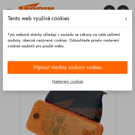


Tento web využívá cookies
x

Tyto webové stránky ukládají v souladu se zákony na vaše zařízení
soubory, obecně nazývané cookies. Odsouhlaste prosím nastavení
cookies souborů pro použití webu.
Domů
Osvětlení
Poziční
Poziční světlo
oranžové LED s držákem
Přijmout všechny soubory cookies
Nastavení cookies