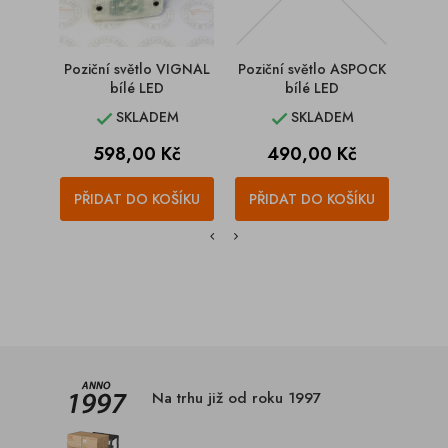
Poziční světlo VIGNAL
Poziční světlo ASPOCK
Pozič
bílé LED
bílé LED
L
SKLADEM
SKLADEM


Cena
Cena
598,00 Kč
490,00 Kč
PŘIDAT DO KOŠÍKU
PŘIDAT DO KOŠÍKU
PŘI
Na trhu již od roku 1997