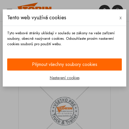


Tento web využívá cookies
x

Tyto webové stránky ukládají v souladu se zákony na vaše zařízení
soubory, obecně nazývané cookies. Odsouhlaste prosím nastavení
cookies souborů pro použití webu.
Domů
Osvětlení
Poziční
Světlo poziční
FELDBINDER SPITZER
Přijmout všechny soubory cookies
Nastavení cookies