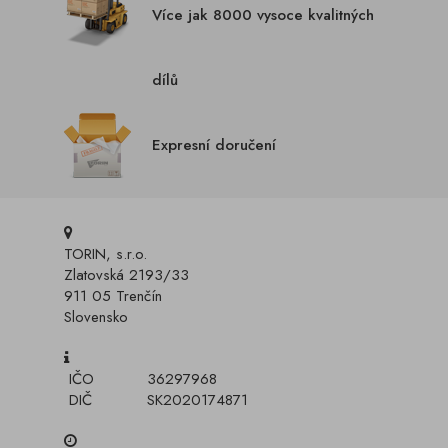
Více jak 8000 vysoce kvalitných
dílů
Expresní doručení
TORIN, s.r.o.
Zlatovská 2193/33
911 05 Trenčín
Slovensko
IČO
36297968
DIČ
SK2020174871