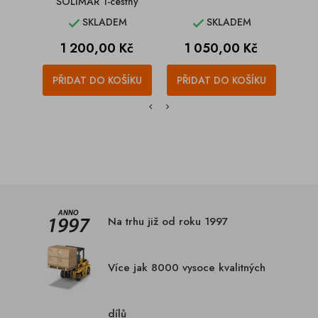
SOLIMAR 1-cestný
klo
SKLADEM
SKLADEM


Cena
Cena
1 200,00 Kč
1 050,00 Kč
PŘIDAT DO KOŠÍKU
PŘIDAT DO KOŠÍKU
PŘI
Na trhu již od roku 1997
Více jak 8000 vysoce kvalitných
dílů