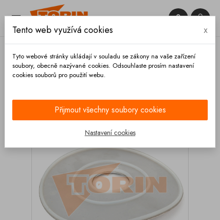


Tento web využívá cookies
x

Tyto webové stránky ukládají v souladu se zákony na vaše zařízení
soubory, obecně nazývané cookies. Odsouhlaste prosím nastavení
cookies souborů pro použití webu.
Domů
Výpustě
Solimar
Podložka ventilu čeření
SOLIMAR
Přijmout všechny soubory cookies
Nastavení cookies