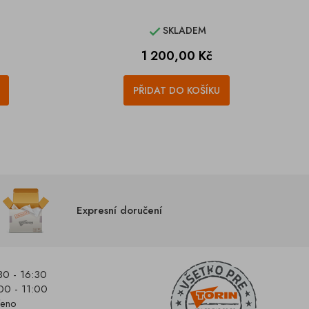
SKLADEM

Cena
1 200,00 Kč
PŘIDAT DO KOŠÍKU
Expresní doručení
30 - 16:30
00 - 11:00
řeno