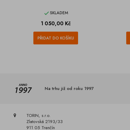
SKLADEM

Cena
1 050,00 Kč
PŘIDAT DO KOŠÍKU
Na trhu již od roku 1997
TORIN, s.r.o.
Zlatovská 2193/33
911 05 Trenčín