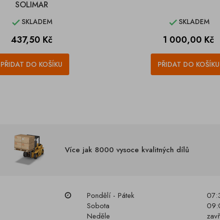
SOLIMAR
SKLADEM
SKLADEM


Cena
Cena
437,50 Kč
1 000,00 Kč
PŘIDAT DO KOŠÍKU
PŘIDAT DO KOŠÍKU
Více jak 8000 vysoce kvalitných dílů
Pondělí - Pátek
07:
Sobota
09:
Neděle
zav