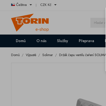


Čeština
CZK Kč
Domů
O nás
Služby
Přeprava
Domů
Výpustě
Solimar
Držák čapu ventilu čeření SOLIM