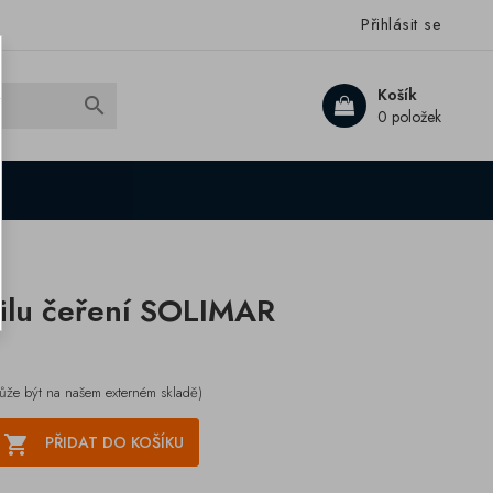
Přihlásit se
Košík

0 položek
ilu čeření SOLIMAR
ůže být na našem externém skladě)

PŘIDAT DO KOŠÍKU