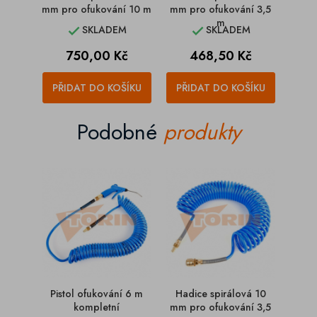
mm pro ofukování 10 m
mm pro ofukování 3,5
m
SKLADEM
SKLADEM


Cena
Cena
750,00 Kč
468,50 Kč
PŘIDAT DO KOŠÍKU
PŘIDAT DO KOŠÍKU
Podobné
produkty
Pistol ofukování 6 m
Hadice spirálová 10
Pisto
kompletní
mm pro ofukování 3,5