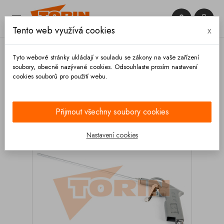


Tento web využívá cookies
x

Tyto webové stránky ukládají v souladu se zákony na vaše zařízení
soubory, obecně nazývané cookies. Odsouhlaste prosím nastavení
cookies souborů pro použití webu.
Domů
Výbava vozidla
Čištění
Ofukování
Pistol ofukování prodloužená 300 mm
Přijmout všechny soubory cookies
Nastavení cookies