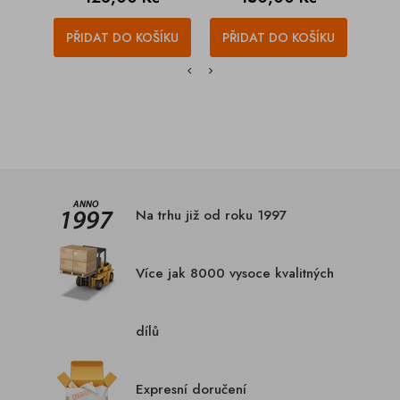
PŘIDAT DO KOŠÍKU
PŘIDAT DO KOŠÍKU
PŘI
Na trhu již od roku 1997
Více jak 8000 vysoce kvalitných
dílů
Expresní doručení