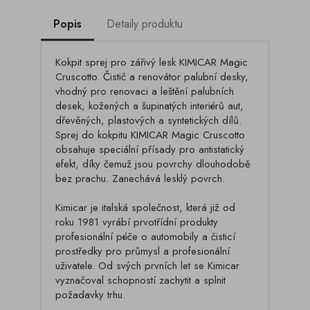
Popis
Detaily produktu
Kokpit sprej pro zářivý lesk KIMICAR Magic
Cruscotto. Čistič a renovátor palubní desky,
vhodný pro renovaci a leštění palubních
desek, kožených a šupinatých interiérů aut,
dřevěných, plastových a syntetických dílů.
Sprej do kokpitu KIMICAR Magic Cruscotto
obsahuje speciální přísady pro antistatický
efekt, díky čemuž jsou povrchy dlouhodobě
bez prachu. Zanechává lesklý povrch.
Kimicar je italská společnost, která již od
roku 1981 vyrábí prvotřídní produkty
profesionální péče o automobily a čisticí
prostředky pro průmysl a profesionální
uživatele. Od svých prvních let se Kimicar
vyznačoval schopností zachytit a splnit
požadavky trhu.