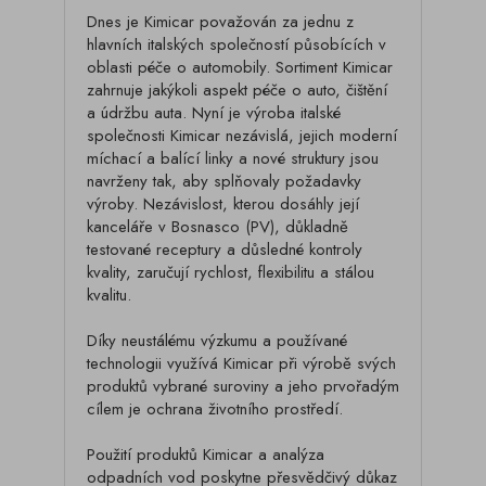
Dnes je Kimicar považován za jednu z
hlavních italských společností působících v
oblasti péče o automobily. Sortiment Kimicar
zahrnuje jakýkoli aspekt péče o auto, čištění
a údržbu auta. Nyní je výroba italské
společnosti Kimicar nezávislá, jejich moderní
míchací a balící linky a nové struktury jsou
navrženy tak, aby splňovaly požadavky
výroby. Nezávislost, kterou dosáhly její
kanceláře v Bosnasco (PV), důkladně
testované receptury a důsledné kontroly
kvality, zaručují rychlost, flexibilitu a stálou
kvalitu.
Díky neustálému výzkumu a používané
technologii využívá Kimicar při výrobě svých
produktů vybrané suroviny a jeho prvořadým
cílem je ochrana životního prostředí.
Použití produktů Kimicar a analýza
odpadních vod poskytne přesvědčivý důkaz