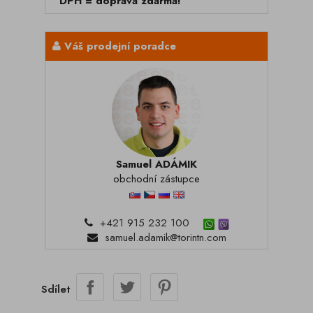
DPH = doprava zdarma!
Váš prodejní poradce
Samuel ADÁMIK
obchodní zástupce
+421 915 232 100
samuel.adamik@torintn.com
Sdílet