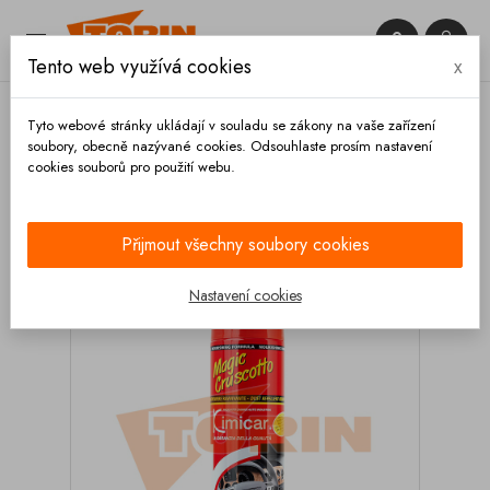


Tento web využívá cookies
x

Tyto webové stránky ukládají v souladu se zákony na vaše zařízení
soubory, obecně nazývané cookies. Odsouhlaste prosím nastavení
cookies souborů pro použití webu.
Domů
Výbava vozidla
Čištění
Autokosmetika
Interiér
Čistič interiéru kůže KIMICAR Magic
Cruscotto 0,6L
Přijmout všechny soubory cookies
Nastavení cookies