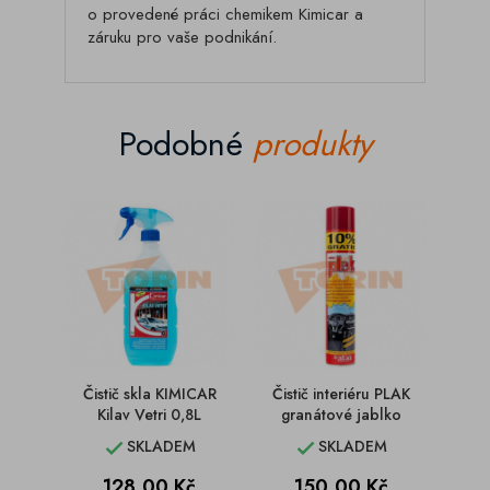
o provedené práci chemikem Kimicar a
záruku pro vaše podnikání.
Podobné
produkty
Čistič skla KIMICAR
Čistič interiéru PLAK
Lešti
Kilav Vetri 0,8L
granátové jablko
Ma
SKLADEM
SKLADEM


Cena
Cena
128,00 Kč
150,00 Kč