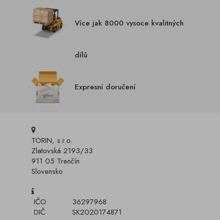
Více jak 8000 vysoce kvalitných
dílů
Expresní doručení
TORIN, s.r.o.
Zlatovská 2193/33
911 05 Trenčín
Slovensko
IČO
36297968
DIČ
SK2020174871