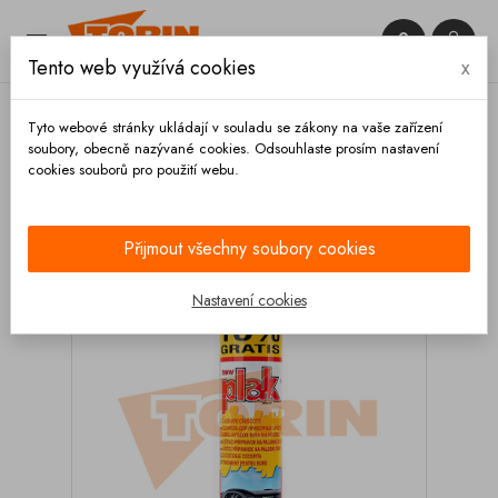


Tento web využívá cookies
x

Tyto webové stránky ukládají v souladu se zákony na vaše zařízení
soubory, obecně nazývané cookies. Odsouhlaste prosím nastavení
cookies souborů pro použití webu.
Domů
Výbava vozidla
Čištění
Autokosmetika
Interiér
Čistič interiéru PLAK levandule
Přijmout všechny soubory cookies
Nastavení cookies