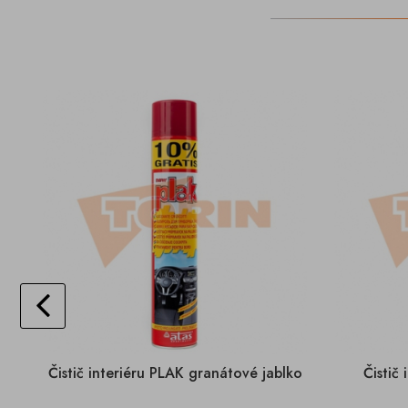
Čistič interiéru PLAK granátové jablko
Čistič