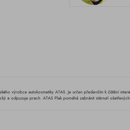
ského výrobce autokosmetiky ATAS. Je určen především k čištění interié
statický a odpuzuje prach. ATAS Plak pomáhá zabránit stárnutí ošetřenýc