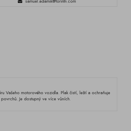
samuel.adamik@torintn.com
ru Vašeho motorového vozidla. Plak čistí, leští a ochraňuje
h povrchů. Je dostupný ve více vůních.