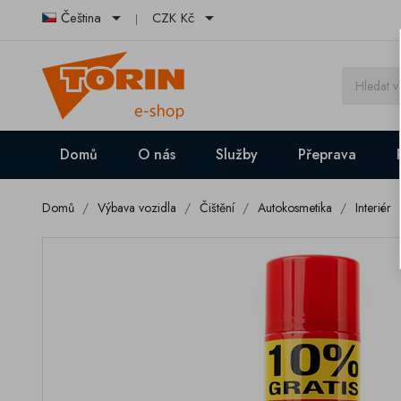


Čeština
CZK Kč
Domů
O nás
Služby
Přeprava
Domů
Výbava vozidla
Čištění
Autokosmetika
Interiér