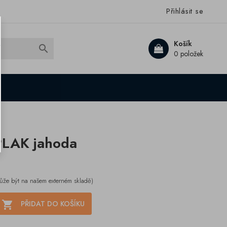
Přihlásit se
Košík

0 položek
 PLAK jahoda
ůže být na našem externém skladě)

PŘIDAT DO KOŠÍKU