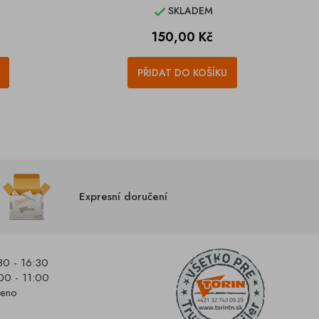
SKLADEM

Cena
150,00 Kč
PŘIDAT DO KOŠÍKU
Expresní doručení
30 - 16:30
00 - 11:00
řeno