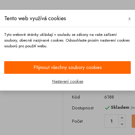
Tento web využívá cookies
x
Tyto webové stránky ukládají v souladu se zákony na vaše zařízení
soubory, obecně nazývané cookies. Odsouhlaste prosím nastavení cookies
souborů pro použití webu.
Platba
Kontakt
Přijmout všechny soubory cookies
Čistič interiéru PLAK jahoda
Nastavení cookies
Čistič interiéru
Kód
6188
Skladem
Dostupnost
(m

Počet