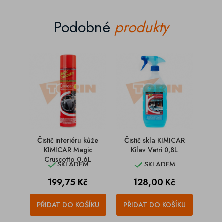
Podobné
produkty
Čistič interiéru kůže
Čistič skla KIMICAR
Čist
KIMICAR Magic
Kilav Vetri 0,8L
gr
Cruscotto 0,6L
SKLADEM
SKLADEM


Cena
Cena
199,75 Kč
128,00 Kč
PŘIDAT DO KOŠÍKU
PŘIDAT DO KOŠÍKU
PŘI