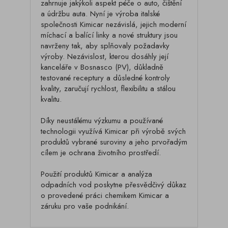
zahrnuje jakýkoli aspekt péče o auto, čištění
a údržbu auta. Nyní je výroba italské
společnosti Kimicar nezávislá, jejich moderní
míchací a balící linky a nové struktury jsou
navrženy tak, aby splňovaly požadavky
výroby. Nezávislost, kterou dosáhly její
kanceláře v Bosnasco (PV), důkladně
testované receptury a důsledné kontroly
kvality, zaručují rychlost, flexibilitu a stálou
kvalitu.
Díky neustálému výzkumu a používané
technologii využívá Kimicar při výrobě svých
produktů vybrané suroviny a jeho prvořadým
cílem je ochrana životního prostředí.
Použití produktů Kimicar a analýza
odpadních vod poskytne přesvědčivý důkaz
o provedené práci chemikem Kimicar a
záruku pro vaše podnikání.