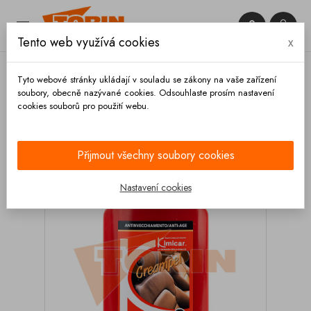


Tento web využívá cookies
x

Tyto webové stránky ukládají v souladu se zákony na vaše zařízení
soubory, obecně nazývané cookies. Odsouhlaste prosím nastavení
cookies souborů pro použití webu.
Domů
Výbava vozidla
Čištění
Autokosmetika
Interiér
Krém na kůži KIMICAR Creampel 0,25L
Přijmout všechny soubory cookies
Nastavení cookies