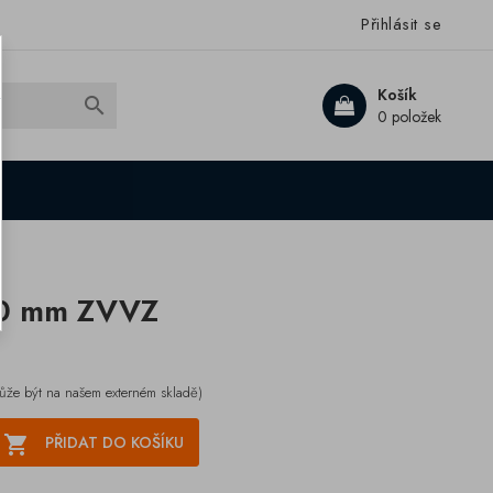
Přihlásit se
Košík

0 položek
300 mm ZVVZ
ůže být na našem externém skladě)

PŘIDAT DO KOŠÍKU