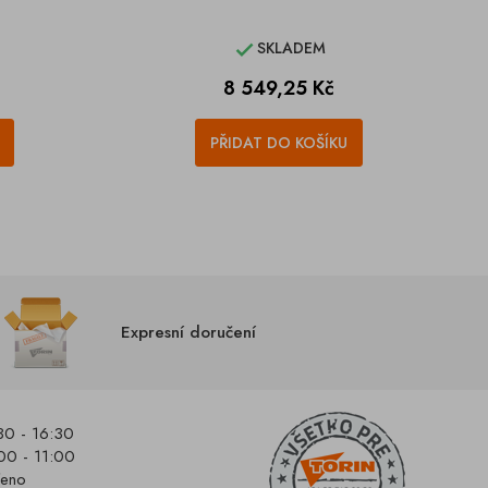
SKLADEM

Cena
8 549,25 Kč
PŘIDAT DO KOŠÍKU
Expresní doručení
30 - 16:30
00 - 11:00
řeno