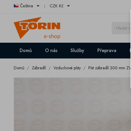


Čeština
CZK Kč
Domů
O nás
Služby
Přeprava
Domů
Zábradlí
Vzduchové písty
Píst zábradlí 300 mm Z