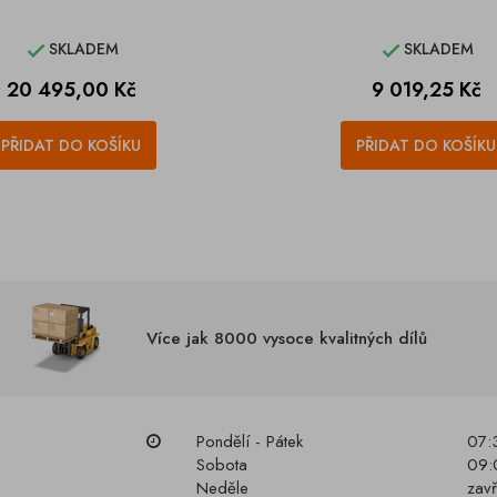
SKLADEM
SKLADEM


Cena
Cena
20 495,00 Kč
9 019,25 Kč
PŘIDAT DO KOŠÍKU
PŘIDAT DO KOŠÍKU
Více jak 8000 vysoce kvalitných dílů
Pondělí - Pátek
07:
Sobota
09:
Neděle
zav