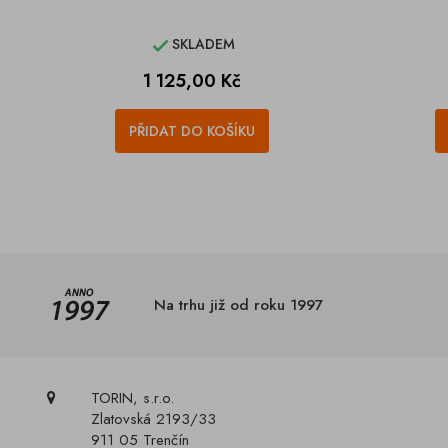
SKLADEM

Cena
1 125,00 Kč
PŘIDAT DO KOŠÍKU
Na trhu již od roku 1997
TORIN, s.r.o.
Zlatovská 2193/33
911 05 Trenčín