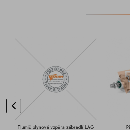
Tlumič plynová vzpěra zábradlí LAG
P