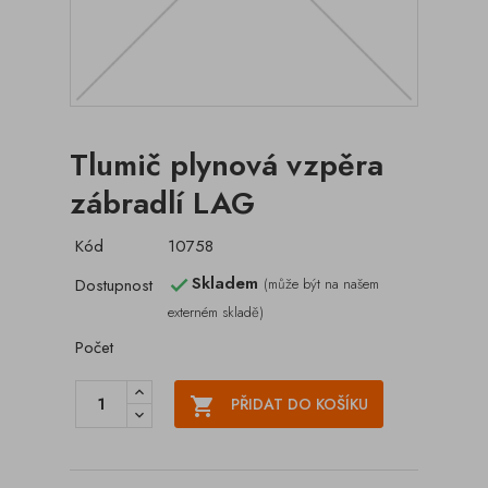
Tlumič plynová vzpěra
zábradlí LAG
Kód
10758
Skladem
Dostupnost
(může být na našem

externém skladě)
Počet

PŘIDAT DO KOŠÍKU