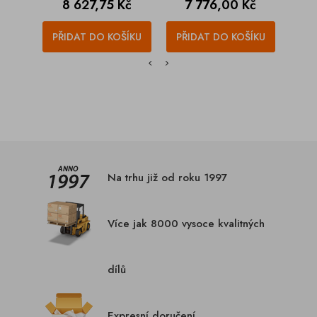
Cena
Cena
C
8 627,75 Kč
7 776,00 Kč
1
PŘIDAT DO KOŠÍKU
PŘIDAT DO KOŠÍKU
PŘI
Na trhu již od roku 1997
Více jak 8000 vysoce kvalitných
dílů
Expresní doručení