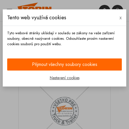


Tento web využívá cookies
x

Tyto webové stránky ukládají v souladu se zákony na vaše zařízení
soubory, obecně nazývané cookies. Odsouhlaste prosím nastavení
cookies souborů pro použití webu.
Domů
Zábradlí
Vzduchové písty
Tlumič
plynová vzpěra zábradlí LAG
Přijmout všechny soubory cookies
Nastavení cookies