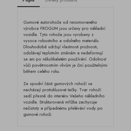
Gumové autorohože od renomovaného
výrobce FROGUM jsou určeny pro nákladní
vozidla. Tyto rohože jsou vyrobeny z
vysoce robustního a odolného materiálu.
Dlouhodobě udržují vlastnosti pružnosti,
odolávají teplotním změnám a nedeformují
se ani po několikaletém používání. Odolnost
vůči povětrnostním vlivům je činí použitelnými
během celého roku.
Ze spodní části gumových rohoží se
nacházejí protiskluzové tečky. Tvar rohoží
sedí přesně do interiéru Vašeho nákladního
vozidla. Strukturovaná mřížka zachycuje
nečistoty a případnému přelévání vody po
gumové rohoži.