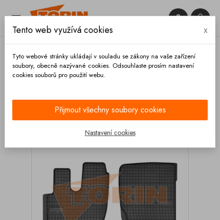


Tento web využívá cookies
x

Tyto webové stránky ukládají v souladu se zákony na vaše zařízení
soubory, obecně nazývané cookies. Odsouhlaste prosím nastavení
cookies souborů pro použití webu.
Domů
Výbava vozidla
Autodoplňky
Koberce a
rohože
Gumové rohože
Gumové rohože DAF LF
45 55 2002-
Přijmout všechny soubory cookies
Nastavení cookies