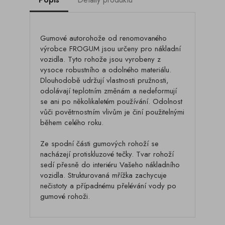
Gumové autorohože od renomovaného
výrobce FROGUM jsou určeny pro nákladní
vozidla. Tyto rohože jsou vyrobeny z
vysoce robustního a odolného materiálu.
Dlouhodobě udržují vlastnosti pružnosti,
odolávají teplotním změnám a nedeformují
se ani po několikaletém používání. Odolnost
vůči povětrnostním vlivům je činí použitelnými
během celého roku.
Ze spodní části gumových rohoží se
nacházejí protiskluzové tečky. Tvar rohoží
sedí přesně do interiéru Vašeho nákladního
vozidla. Strukturovaná mřížka zachycuje
nečistoty a případnému přelévání vody po
gumové rohoži.