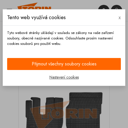


Tento web využívá cookies
x

Tyto webové stránky ukládají v souladu se zákony na vaše zařízení
soubory, obecně nazývané cookies. Odsouhlaste prosím nastavení
cookies souborů pro použití webu.
Domů
Výbava vozidla
Autodoplňky
Koberce a
rohože
Gumové rohože
Gumové rohože VOLVO
FH16 1993-
Přijmout všechny soubory cookies
Nastavení cookies