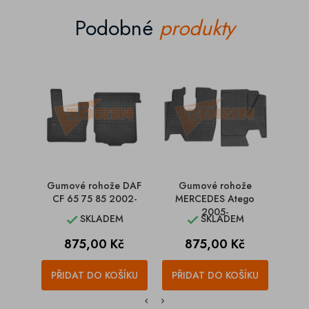
Podobné
produkty
Gumové rohože DAF
Gumové rohože
Gum
CF 65 75 85 2002-
MERCEDES Atego
TGL
2005-
SKLADEM
SKLADEM


Cena
Cena
875,00 Kč
875,00 Kč
PŘIDAT DO KOŠÍKU
PŘIDAT DO KOŠÍKU
PŘI