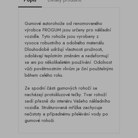
Gumové autorohože od renomovaného
výrobce FROGUM jsou určeny pro nákladní
vozidla. Tyto rohože jsou vyrobeny z
vysoce robustního a odolného materiálu.
Dlouhodobě udržují vlastnosti pružnosti,
odolávají teplotním změnám a nedeformují
se ani po několikaletém používání. Odolnost
vůči povětrnostním vlivům je činí použitelnými
během celého roku.
Ze spodní části gumových rohoží se
nacházejí protiskluzové tečky. Tvar rohoží
sedí přesně do interiéru Vašeho nákladního
vozidla. Strukturovaná mřížka zachycuje
nečistoty a případnému přelévání vody po
gumové rohoži.