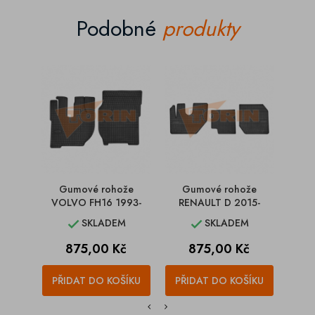
Podobné
produkty
Gumové rohože
Gumové rohože
Gum
VOLVO FH16 1993-
RENAULT D 2015-
TGL
SKLADEM
SKLADEM


Cena
Cena
875,00 Kč
875,00 Kč
PŘIDAT DO KOŠÍKU
PŘIDAT DO KOŠÍKU
PŘI