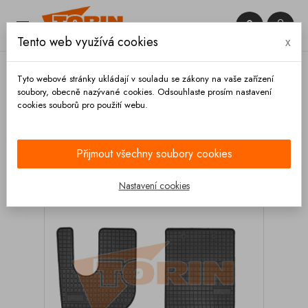


Tento web využívá cookies
x

Tyto webové stránky ukládají v souladu se zákony na vaše zařízení
soubory, obecně nazývané cookies. Odsouhlaste prosím nastavení
cookies souborů pro použití webu.
Domů
Výbava vozidla
Autodoplňky
Koberce a
rohože
Gumové rohože
Gumové rohože
RENAULT T 2013-
Přijmout všechny soubory cookies
Nastavení cookies