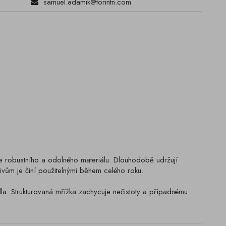
samuel.adamik@torintn.com
robustního a odolného materiálu. Dlouhodobě udržují
ivům je činí použitelnými během celého roku.
la. Strukturovaná mřížka zachycuje nečistoty a případnému