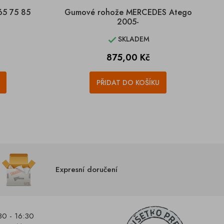
65 75 85
Gumové rohože MERCEDES Atego
2005-
SKLADEM

Cena
875,00 Kč
PŘIDAT DO KOŠÍKU
Expresní doručení
30 - 16:30