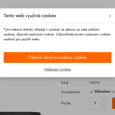
Tento web využívá cookies
x
Tyto webové stránky ukládají v souladu se zákony na vaše zařízení
soubory, obecně nazývané cookies. Odsouhlaste prosím nastavení cookies
souborů pro použití webu.
Platba
Kontakt
Přijmout všechny soubory cookies
Gumové rohože
Gumové rohože DAF XF 95 105 1997-
Nastavení cookies
Gumové rohože 
Kód
15576
Skladem
Dostupnost
(m

Počet