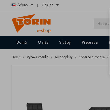


Čeština
CZK Kč
Domů
O nás
Služby
Přeprava
Domů
Výbava vozidla
Autodoplňky
Koberce a rohože