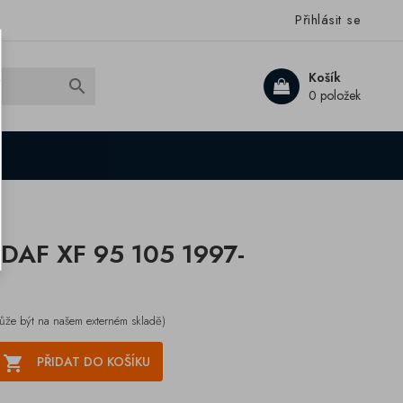
Přihlásit se
Košík

0 položek
DAF XF 95 105 1997-
ůže být na našem externém skladě)

PŘIDAT DO KOŠÍKU